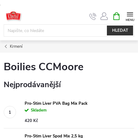
.
Přejít
NÁKUPNÍ
KOŠÍK
na
obsah
HLEDAT
Krmení
Boilies CCMoore
Nejprodávanější
Pro-Stim Liver PVA Bag Mix Pack
Skladem
420 Kč
Pro-Stim Liver Spod Mix 2,5 kg