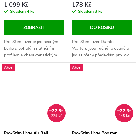
1 099 Kč
178 Kč
Skladem
4 ks
Skladem
3 ks
ZOBRAZIT
DO KOŠÍKU
Pro-Stim Liver je jedinečným
Pro-Stim Liver Dumbell
boilie s bohatým nutričním
Wafters jsou ručně rolované a
profilem a charakteristickým
jsou určeny především pro lov
aroma " uzené česnekové
ve spojení s Live System Boilies
Akce
Akce
klobásy".
–22 %
–22 %
229 Kč
145 Kč
Pro-Stim Liver Air Ball
Pro-Stim Liver Booster