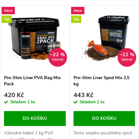
a
Nejlevnější
V
Akce
Akce
Nejdražší
z
Tip
Tip
ý
Nejprodávanější
e
p
Abecedně
n
i
–22 %
–22 %
539 Kč
569 Kč
í
s
Pro-Stim Liver PVA Bag Mix
Pro-Stim Liver Spod Mix 2,5
p
Pack
kg
p
r
420 Kč
443 Kč
r
Skladem
1 ks
Skladem
2 ks
o
o
DO KOŠÍKU
DO KOŠÍKU
d
d
Výhodné balení 1 kg PVA
Tento snadno použitelný spod