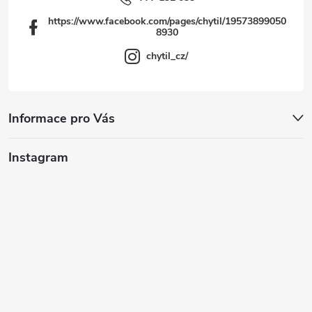
p
i
https://www.facebook.com/pages/chytil/19573899050
8930
s
chytil_cz/
u
Informace pro Vás
Instagram