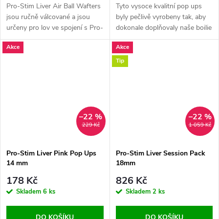
Pro-Stim Liver Air Ball Wafters
Tyto vysoce kvalitní pop ups
jsou ručně válcované a jsou
byly pečlivě vyrobeny tak, aby
určeny pro lov ve spojení s Pro-
dokonale doplňovaly naše boilie
Stim Liver Boilies
Pro-Stim Liver a další produkty
Akce
Akce
řady Pro-Stim Liver Boilie.
Tip
–22 %
–22 %
229 Kč
1 059 Kč
Pro-Stim Liver Pink Pop Ups
Pro-Stim Liver Session Pack
14 mm
18mm
178 Kč
826 Kč
Skladem
6 ks
Skladem
2 ks
DO KOŠÍKU
DO KOŠÍKU