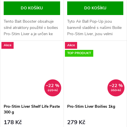
DO KOŠÍKU
DO KOŠÍKU
Tento Bait Booster obsahuje
Tyto Air Ball Pop-Up jsou
silné atraktory použité v boilies
barevně sladěné s našimi Boilie
Pro-Stim Liver a je určen ke
Pro-Stim Liver, jsou velmi
zvýšení atraktivity boilies,
plovoucí a dostatečně odolné
Akce
Akce
návnad a sypkých krmiv,
zejména při použití ve spojení
TOP PRODUKT
s...
–22 %
–22 %
229 Kč
359 Kč
Pro-Stim Liver Shelf Life Paste
Pro-Stim Liver Boilies 1kg
300 g
178 Kč
279 Kč