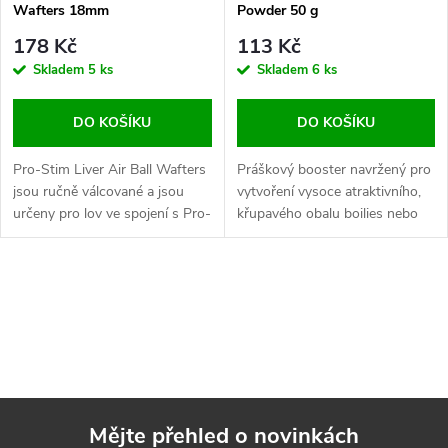
Wafters 18mm
Powder 50 g
178 Kč
113 Kč
Skladem
5 ks
Skladem
6 ks
DO KOŠÍKU
DO KOŠÍKU
Pro-Stim Liver Air Ball Wafters
Práškový booster navržený pro
jsou ručně válcované a jsou
vytvoření vysoce atraktivního,
určeny pro lov ve spojení s Pro-
křupavého obalu boilies nebo
Stim Liver Boilies
návnad Pro-Stim Lover,
O
v
l
á
Mějte přehled o novinkách