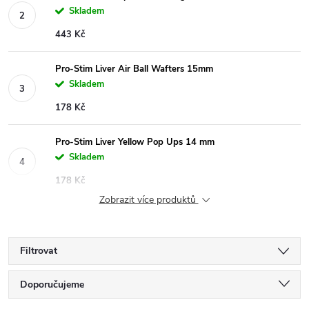
Skladem
443 Kč
Pro-Stim Liver Air Ball Wafters 15mm
Skladem
178 Kč
Pro-Stim Liver Yellow Pop Ups 14 mm
Skladem
178 Kč
Zobrazit více produktů
Filtrovat
Ř
Doporučujeme