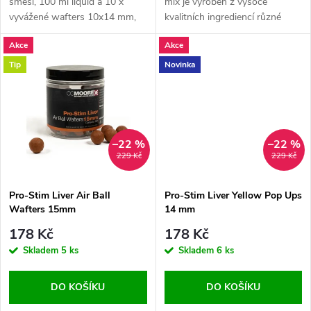
u
směsi, 100 ml liquid a 10 x
mix je vyroben z vysoce
vyvážené wafters 10x14 mm,
kvalitních ingrediencí různé
u
vše v příchuti Pro-Stim Liver
velikosti, barvy, textury a
k
Akce
Akce
zabalené v černém kbelíku.
rozpustnosti a obsahuje prášky
k
tvořící oblak s kobercovými
Tip
Novinka
t
částicemi
t
ů
ů
–22 %
–22 %
229 Kč
229 Kč
Pro-Stim Liver Air Ball
Pro-Stim Liver Yellow Pop Ups
Wafters 15mm
14 mm
178 Kč
178 Kč
Skladem
5 ks
Skladem
6 ks
DO KOŠÍKU
DO KOŠÍKU