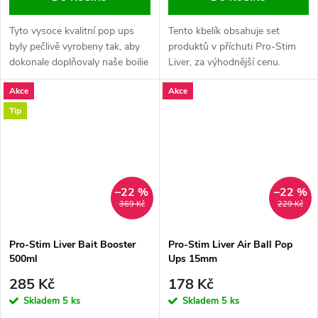
Tyto vysoce kvalitní pop ups
Tento kbelík obsahuje set
byly pečlivě vyrobeny tak, aby
produktů v příchuti Pro-Stim
dokonale doplňovaly naše boilie
Liver, za výhodnější cenu.
Pro-Stim Liver a další produkty
Rozklikněte pro podrobnosti.
Akce
Akce
řady Pro-Stim Liver Boilie.
Tip
–22 %
–22 %
369 Kč
229 Kč
Pro-Stim Liver Bait Booster
Pro-Stim Liver Air Ball Pop
500ml
Ups 15mm
285 Kč
178 Kč
Skladem
5 ks
Skladem
5 ks