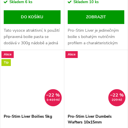
Skladem
6 ks
Skladem
10 ks
DO KOŠÍKU
ZOBRAZIT
Tato vysoce atraktivní, k použití
Pro-Stim Liver je jedinečným
připravená boilie pasta se
boilie s bohatým nutričním
dodává v 300g nádobě a jedná
profilem a charakteristickým
se o stejný produkt, který se
aroma " uzené česnekové
Akce
Akce
používá k výrobě boilie Pro-
klobásy".
Stim Liver shelf life.
Tip
–22 %
–22 %
1 419 Kč
229 Kč
Pro-Stim Liver Boilies 5kg
Pro-Stim Liver Dumbels
Wafters 10x15mm