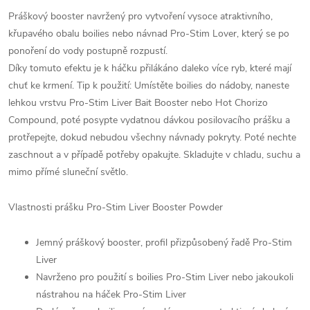
Práškový booster navržený pro vytvoření vysoce atraktivního,
křupavého obalu boilies nebo návnad Pro-Stim Lover, který se po
ponoření do vody postupně rozpustí.
Díky tomuto efektu je k háčku přilákáno daleko více ryb, které mají
chuť ke krmení. Tip k použití: Umístěte boilies do nádoby, naneste
lehkou vrstvu Pro-Stim Liver Bait Booster nebo Hot Chorizo
Compound, poté posypte vydatnou dávkou posilovacího prášku a
protřepejte, dokud nebudou všechny návnady pokryty. Poté nechte
zaschnout a v případě potřeby opakujte. Skladujte v chladu, suchu a
mimo přímé sluneční světlo.
Vlastnosti prášku Pro-Stim Liver Booster Powder
Jemný práškový booster, profil přizpůsobený řadě Pro-Stim
Liver
Navrženo pro použití s boilies Pro-Stim Liver nebo jakoukoli
nástrahou na háček Pro-Stim Liver