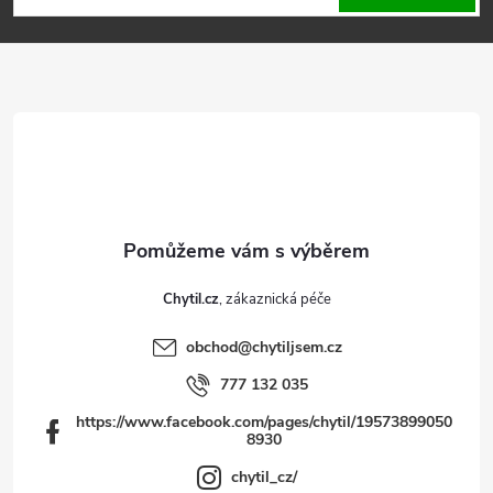
p
a
t
í
Chytil.cz
obchod
@
chytiljsem.cz
777 132 035
https://www.facebook.com/pages/chytil/19573899050
8930
chytil_cz/