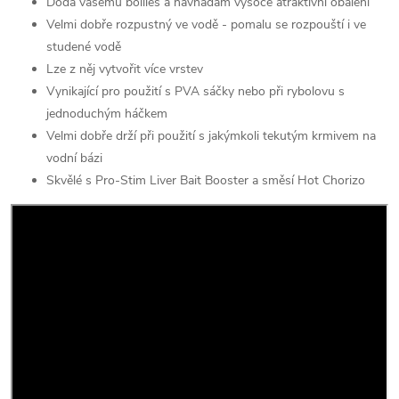
Dodá vašemu boilies a návnadám vysoce atraktivní obalení
Velmi dobře rozpustný ve vodě - pomalu se rozpouští i ve
studené vodě
Lze z něj vytvořit více vrstev
Vynikající pro použití s PVA sáčky nebo při rybolovu s
jednoduchým háčkem
Velmi dobře drží při použití s jakýmkoli tekutým krmivem na
vodní bázi
Skvělé s Pro-Stim Liver Bait Booster a směsí Hot Chorizo