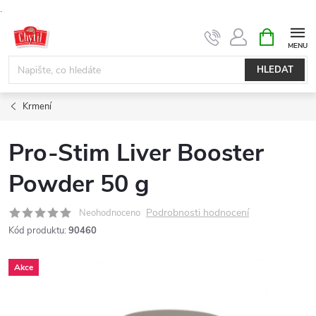
.
Přejít
NÁKUPNÍ
KOŠÍK
na
obsah
HLEDAT
Krmení
Pro-Stim Liver Booster
Powder 50 g
Podrobnosti hodnocení
Neohodnoceno
Kód produktu:
90460
Akce