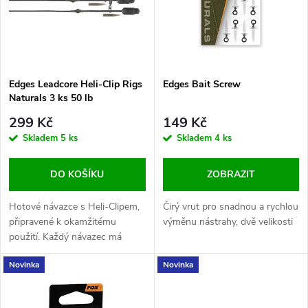
p
n
i
í
s
Edges Leadcore Heli-Clip Rigs
Edges Bait Screw
p
Naturals 3 ks 50 lb
p
r
299 Kč
149 Kč
r
Skladem
5 ks
Skladem
4 ks
o
o
DO KOŠÍKU
ZOBRAZIT
d
d
Hotové návazce s Heli-Clipem,
Čirý vrut pro snadnou a rychlou
u
připravené k okamžitému
výměnu nástrahy, dvě velikosti
použití. Každý návazec má
u
délku 75 cm
k
Novinka
Novinka
k
t