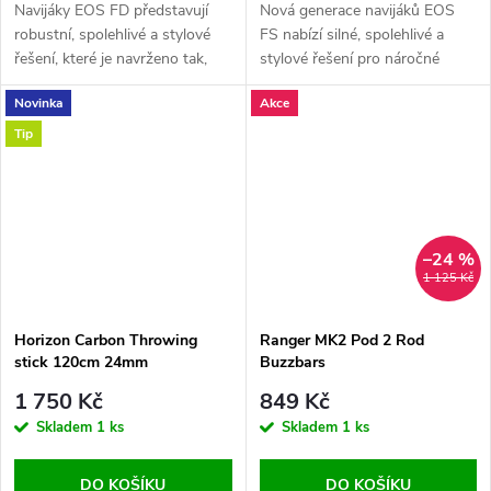
Navijáky EOS FD představují
Nová generace navijáků EOS
robustní, spolehlivé a stylové
FS nabízí silné, spolehlivé a
řešení, které je navrženo tak,
stylové řešení pro náročné
aby odolalo náročným
požadavky moderního rybolovu
Novinka
Akce
podmínkám při lovu kaprů, a
a zároveň poskytuje skvělý
zároveň nabízí vynikající poměr
poměr ceny a výkonu.
Tip
ceny a...
–24 %
1 125 Kč
Horizon Carbon Throwing
Ranger MK2 Pod 2 Rod
stick 120cm 24mm
Buzzbars
1 750 Kč
849 Kč
Skladem
1 ks
Skladem
1 ks
DO KOŠÍKU
DO KOŠÍKU