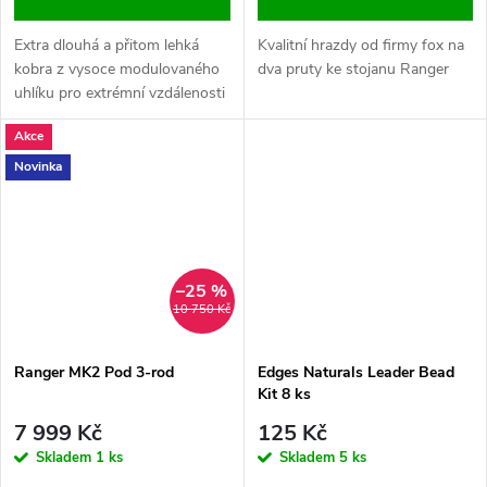
Extra dlouhá a přitom lehká
Kvalitní hrazdy od firmy fox na
kobra z vysoce modulovaného
dva pruty ke stojanu Ranger
uhlíku pro extrémní vzdálenosti
Akce
Novinka
–25 %
10 750 Kč
Ranger MK2 Pod 3-rod
Edges Naturals Leader Bead
Kit 8 ks
7 999 Kč
125 Kč
Skladem
1 ks
Skladem
5 ks