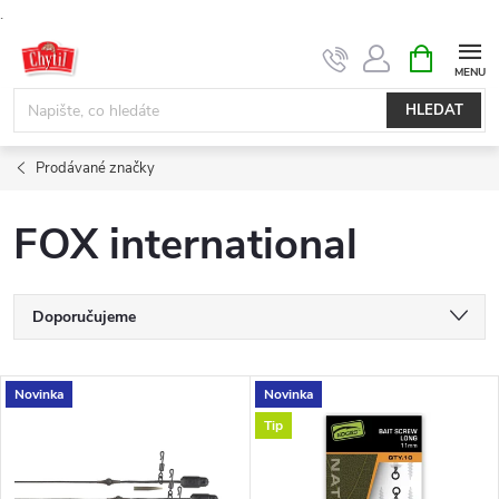
.
Přejít
NÁKUPNÍ
KOŠÍK
na
obsah
HLEDAT
Prodávané značky
FOX international
Ř
Doporučujeme
a
Nejlevnější
V
Novinka
Novinka
Nejdražší
z
Tip
ý
Nejprodávanější
e
Abecedně