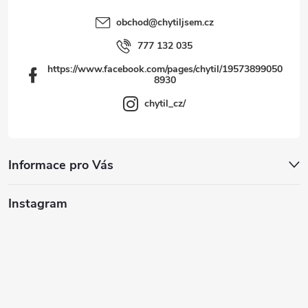
s
obchod
@
chytiljsem.cz
u
777 132 035
https://www.facebook.com/pages/chytil/19573899050
8930
chytil_cz/
Informace pro Vás
Instagram