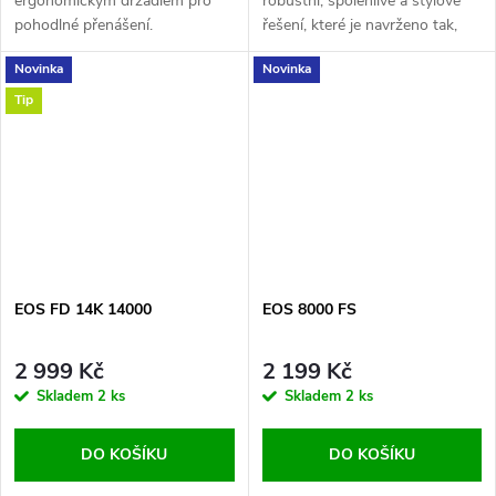
ergonomickým držadlem pro
robustní, spolehlivé a stylové
pohodlné přenášení.
řešení, které je navrženo tak,
aby odolalo náročným
Novinka
Novinka
podmínkám při lovu kaprů, a
zároveň nabízí vynikající poměr
Tip
ceny a...
EOS FD 14K 14000
EOS 8000 FS
2 999 Kč
2 199 Kč
Skladem
2 ks
Skladem
2 ks
DO KOŠÍKU
DO KOŠÍKU