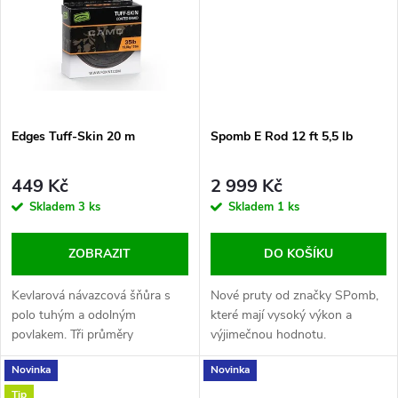
t
ů
ů
Edges Tuff-Skin 20 m
Spomb E Rod 12 ft 5,5 lb
449 Kč
2 999 Kč
Skladem
3 ks
Skladem
1 ks
ZOBRAZIT
DO KOŠÍKU
Kevlarová návazcová šňůra s
Nové pruty od značky SPomb,
polo tuhým a odolným
které mají vysoký výkon a
povlakem. Tři průměry
výjimečnou hodnotu.
Novinka
Novinka
Tip