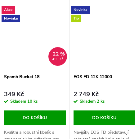
ušetří vám ohýbání se při
Akce
Novinka
doplňování návnady Spomb™
nebo Fox Impact Spod™.
Novinka
Tip
–22 %
450 Kč
Spomb Bucket 18l
EOS FD 12K 12000
349 Kč
2 749 Kč
Skladem
10 ks
Skladem
2 ks
DO KOŠÍKU
DO KOŠÍKU
Kvalitní a robustní kbelík s
Navijáky EOS FD představují