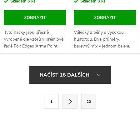
Skladem
5 ks
Skladem
3 ks
ZOBRAZIT
ZOBRAZIT
Tyto háčky jsou přesně
Válečky z pěny s vysokou
vyrobené dle vzorů v prémiové
hustotou. Dva průměry,
řadě Fox Edges Arma Point.
barevný mix v jednom balení.
O
NAČÍST 18 DALŠÍCH
v
l
S
1
20
t
á
r
d
á
a
n