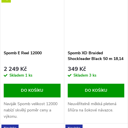
Spomb E Reel 12000
Spomb XD Braided
Shockleader Black 50 m 18,14
kg 40 lb
2 249 Kč
349 Kč
Skladem
1 ks
Skladem
3 ks
DO KOŠÍKU
DO KOŠÍKU
Naviják Spomb velikost 12000
Neuvěřitelně měkká pletená
nabízí skvělý poměr ceny a
šňůra na šokové návazce.
výkonu.
Novinka
Novinka