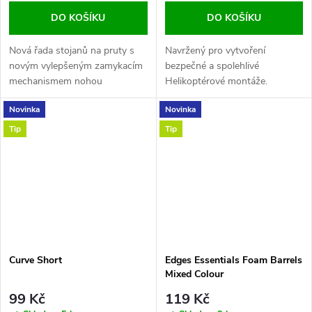
DO KOŠÍKU
DO KOŠÍKU
Nová řada stojanů na pruty s
Navržený pro vytvoření
novým vylepšeným zamykacím
bezpečné a spolehlivé
mechanismem nohou
Helikoptérové montáže.
Novinka
Novinka
Tip
Tip
Curve Short
Edges Essentials Foam Barrels
Mixed Colour
99 Kč
119 Kč