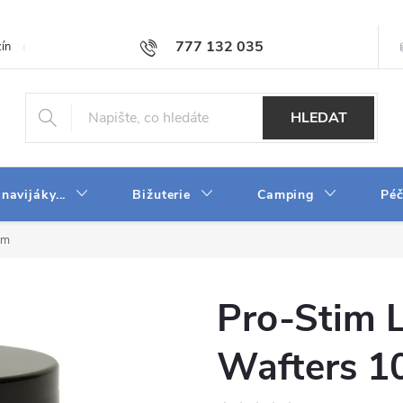
777 132 035
ín
O firmě
Obchodní podmínky
Velkoobchod
Napište n
HLEDAT
 navijáky...
Bižuterie
Camping
Péč
mm
Pro-Stim 
Wafters 