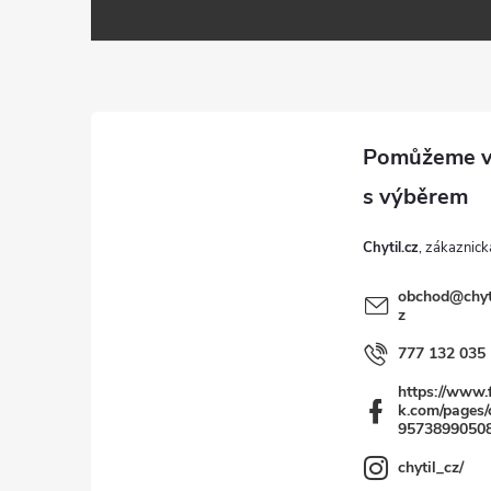
Z
á
p
a
t
Chytil.cz
í
obchod
@
chyt
z
777 132 035
https://www.
k.com/pages/c
9573899050
chytil_cz/