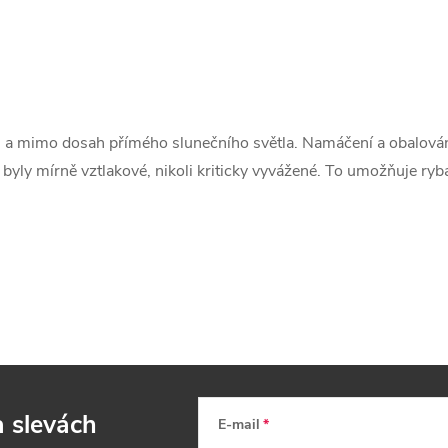
u a mimo dosah přímého slunečního světla. Namáčení a obalování
byly mírně vztlakové, nikoli kriticky vyvážené. To umožňuje rybáři
a slevách
E-mail