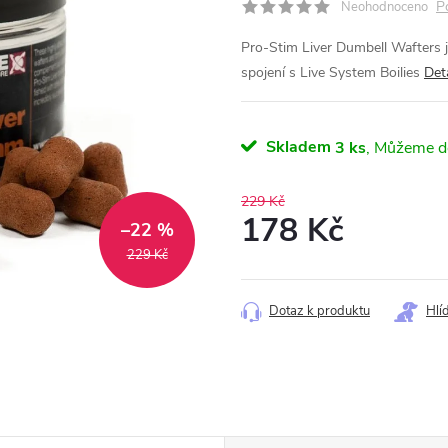
P
Neohodnoceno
Pro-Stim Liver Dumbell Wafters j
spojení s Live System Boilies
Det
Skladem
3 ks
229 Kč
178 Kč
–22 %
229 Kč
Měrná
cena:
Dotaz k produktu
Hlí