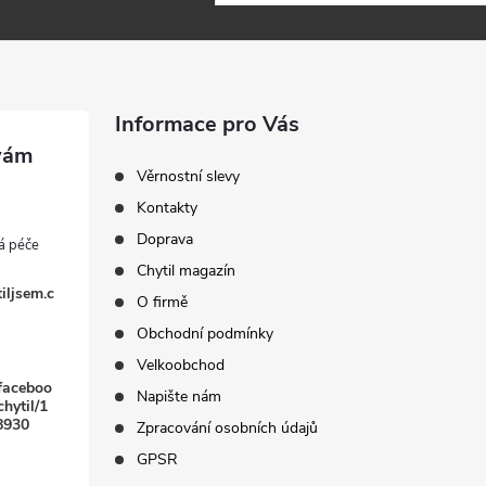
Informace pro Vás
Věrnostní slevy
Kontakty
Doprava
Chytil magazín
iljsem.c
O firmě
Obchodní podmínky
Velkoobchod
faceboo
Napište nám
hytil/1
8930
Zpracování osobních údajů
GPSR