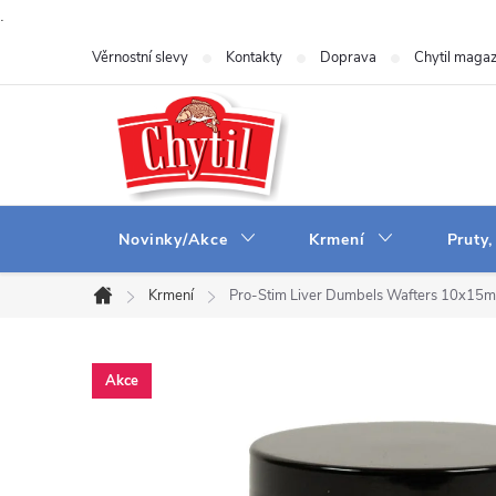
.
Přejít
Věrnostní slevy
Kontakty
Doprava
Chytil magaz
na
obsah
Novinky/Akce
Krmení
Pruty,
Krmení
Pro-Stim Liver Dumbels Wafters 10x15
Domů
Akce