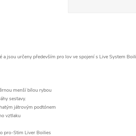
 a jsou určeny především pro lov ve spojení s Live System Boili
těrnou menší bílou rybou
áhy sestavy.
ohatým játrovým podtónem
ho vztlaku
o pro-Stim Liver Boilies