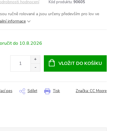
odrobnosti hodnocení
Kód produktu:
90605
sou ručně rolované a jsou určeny především pro lov ve
ailní informace
10.8.2026
VLOŽIT DO KOŠÍKU
dací pes
Sdílet
Tisk
Značka:
CC Moore