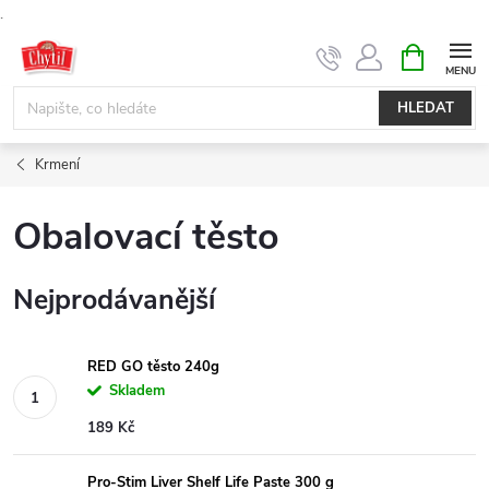
.
Přejít
NÁKUPNÍ
KOŠÍK
na
obsah
HLEDAT
Krmení
Obalovací těsto
Nejprodávanější
RED GO těsto 240g
Skladem
189 Kč
Pro-Stim Liver Shelf Life Paste 300 g