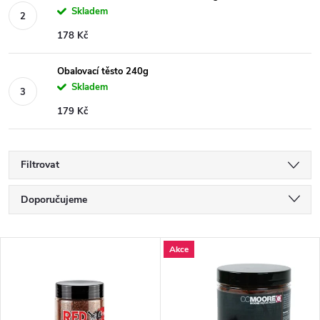
Skladem
178 Kč
Obalovací těsto 240g
Skladem
179 Kč
Filtrovat
Ř
Doporučujeme
a
Nejlevnější
V
Akce
Nejdražší
z
ý
Nejprodávanější
e
Abecedně