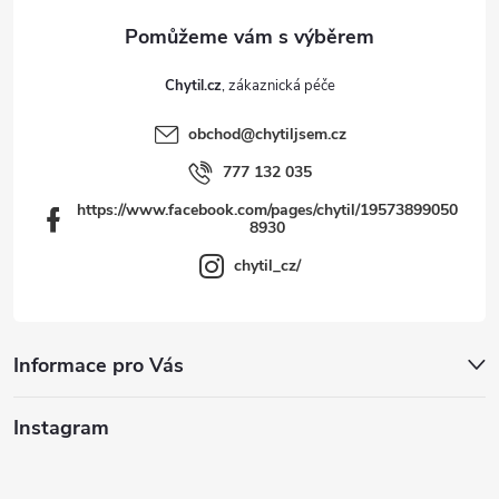
y
v
Chytil.cz
ý
obchod
@
chytiljsem.cz
p
777 132 035
i
https://www.facebook.com/pages/chytil/19573899050
8930
s
chytil_cz/
u
Informace pro Vás
Instagram