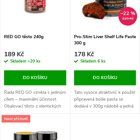
p
n
i
–22 %
229 Kč
í
s
RED GO těsto 240g
Pro-Stim Liver Shelf Life Paste
p
300 g
p
r
189 Kč
178 Kč
r
Skladem
>20 ks
Skladem
6 ks
o
o
DO KOŠÍKU
DO KOŠÍKU
d
d
Řada RED GO vznikla s jediným
Tato vysoce atraktivní, k použití
u
cílem – maximální účinnost.
připravená boilie pasta se
Obalovací těsto z identických
dodává v 300g nádobě a jedná
u
složek jako boilies RED GO.
se o stejný produkt, který se
k
Nové příchutě
používá k výrobě boilie Pro-
k
Stim Liver shelf life.
t