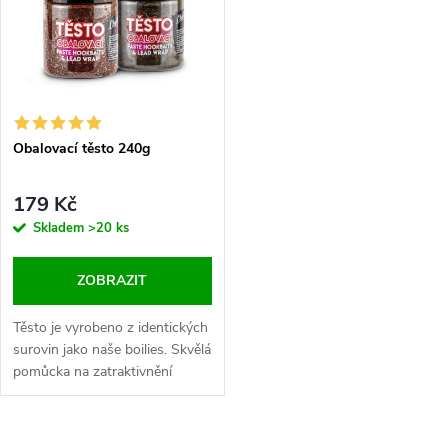
t
ů
ů
Obalovací těsto 240g
179 Kč
Skladem
>20 ks
ZOBRAZIT
Těsto je vyrobeno z identických
surovin jako naše boilies. Skvělá
pomůcka na zatraktivnění
jakékoliv nástrahy. Atraktivní
príchutě.