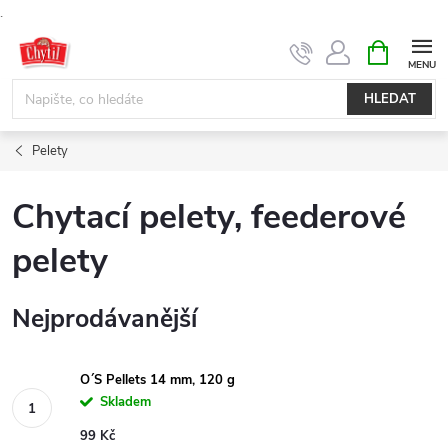
.
Přejít
NÁKUPNÍ
KOŠÍK
na
obsah
HLEDAT
Pelety
Chytací pelety, feederové
pelety
Nejprodávanější
O´S Pellets 14 mm, 120 g
Skladem
99 Kč