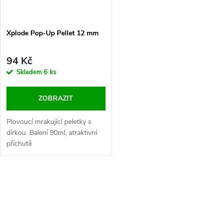
Xplode Pop-Up Pellet 12 mm
94 Kč
Skladem
6 ks
ZOBRAZIT
Plovoucí mrakující peletky s
dírkou. Balení 90ml, atraktivní
příchutě
O
v