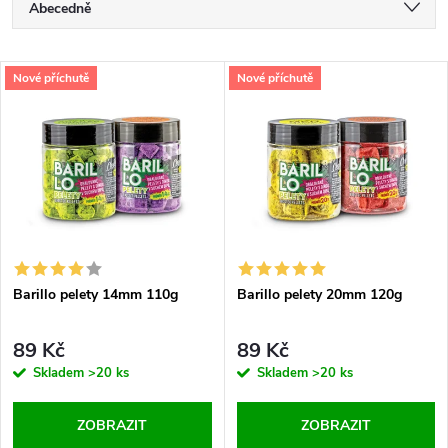
Ř
Abecedně
a
Doporučujeme
V
Nové příchutě
Nové příchutě
Nejlevnější
z
ý
Nejdražší
e
p
Nejprodávanější
n
i
í
s
Barillo pelety 14mm 110g
Barillo pelety 20mm 120g
p
p
r
89 Kč
89 Kč
r
Skladem
>20 ks
Skladem
>20 ks
o
o
ZOBRAZIT
ZOBRAZIT