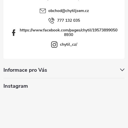
ý
obchod
@
chytiljsem.cz
p
777 132 035
i
https://www.facebook.com/pages/chytil/19573899050
8930
s
chytil_cz/
u
Informace pro Vás
Instagram