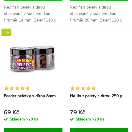
d
d
Red fish pelety s dírou
Red fish pelety s dírou
u
obalované v suchém dipu.
obalované v suchém dipu.
Průměr 14 mm. Balení 110 g.
Průměr 20 mm. Balení 120 g.
u
Několik atraktivních příchutí
Několik atraktivních příchutí
k
Tip
k
t
t
ů
ů
Feeder peletky s dírou 8mm
Halibut pelety s dírou 250 g
69 Kč
79 Kč
Skladem
>20 ks
Skladem
>20 ks