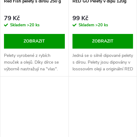
Red Fish pelety s dírou 250 g
RED GO Pelety v dipu 120g
79 Kč
99 Kč
Skladem
>20 ks
Skladem
>20 ks
ZOBRAZIT
ZOBRAZIT
Pelety vyrobené z rybích
Jedná se o silně dipované pelety
mouček a olejů. Díky dírce se
s dírou. Pelety jsou dipovány v
výborně nastražují na "vlas".
lososovém oleji a originální RED
Průměr 14 mm a 20 mm. Balení
GO esenci. Dva průměry.
250 g v praktickém sáčku se
zipem.