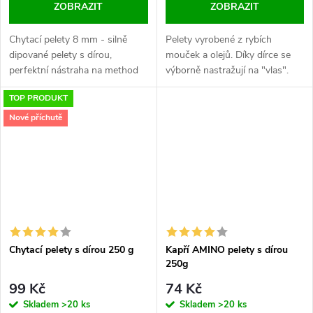
ZOBRAZIT
ZOBRAZIT
Chytací pelety 8 mm - silně
Pelety vyrobené z rybích
dipované pelety s dírou,
mouček a olejů. Díky dírce se
perfektní nástraha na method
výborně nastražují na "vlas".
feeder. Mnoho příchutí.
Průměr 14 mm a 20 mm. Balení
TOP PRODUKT
250 g v praktickém sáčku se
zipem.
Nové příchutě
Chytací pelety s dírou 250 g
Kapří AMINO pelety s dírou
250g
99 Kč
74 Kč
Skladem
>20 ks
Skladem
>20 ks