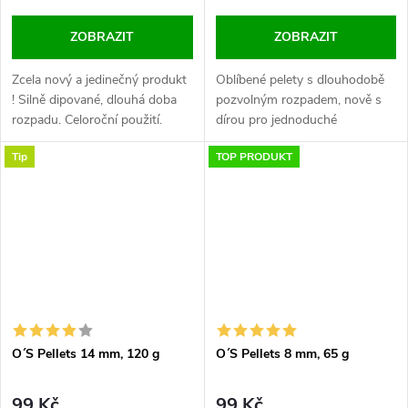
ZOBRAZIT
ZOBRAZIT
Zcela nový a jedinečný produkt
Oblíbené pelety s dlouhodobě
! Silně dipované, dlouhá doba
pozvolným rozpadem, nově s
rozpadu. Celoroční použití.
dírou pro jednoduché
Průměry 14 a 20 mm. Nabízíme
nastražení pod háček. Dva
Tip
TOP PRODUKT
je několika fantastických
průměry.
příchutích !
O´S Pellets 14 mm, 120 g
O´S Pellets 8 mm, 65 g
99 Kč
99 Kč