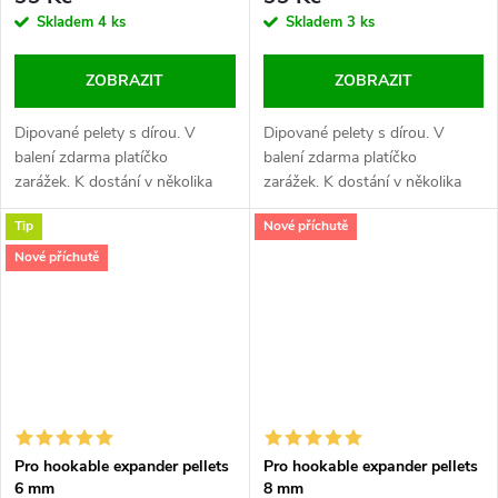
Skladem
4 ks
Skladem
3 ks
ZOBRAZIT
ZOBRAZIT
Dipované pelety s dírou. V
Dipované pelety s dírou. V
balení zdarma platíčko
balení zdarma platíčko
zarážek. K dostání v několika
zarážek. K dostání v několika
různých příchutích.
různých příchutích.
Tip
Nové příchutě
Nové příchutě
Pro hookable expander pellets
Pro hookable expander pellets
6 mm
8 mm