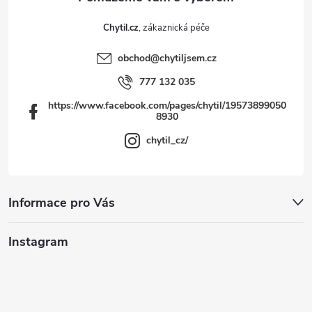
i
Chytil.cz
s
obchod
@
chytiljsem.cz
u
777 132 035
https://www.facebook.com/pages/chytil/19573899050
8930
chytil_cz/
Informace pro Vás
Instagram