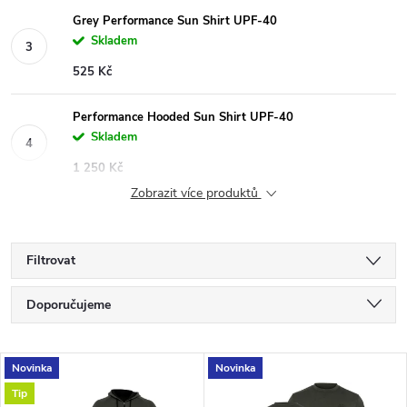
Grey Performance Sun Shirt UPF-40
Skladem
525 Kč
Performance Hooded Sun Shirt UPF-40
Skladem
1 250 Kč
Zobrazit více produktů
Filtrovat
Ř
Doporučujeme
a
Nejlevnější
V
Novinka
Novinka
Nejdražší
z
Tip