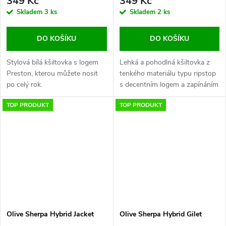
349 Kč
349 Kč
Skladem
3 ks
Skladem
2 ks
DO KOŠÍKU
DO KOŠÍKU
Stylová bílá kšiltovka s logem
Lehká a pohodlná kšiltovka z
Preston, kterou můžete nosit
tenkého materiálu typu ripstop
po celý rok.
s decentním logem a zapínáním
na suchý zip
TOP PRODUKT
TOP PRODUKT
Olive Sherpa Hybrid Jacket
Olive Sherpa Hybrid Gilet