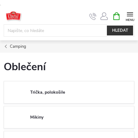
.
Přejít
NÁKUPNÍ
KOŠÍK
na
obsah
HLEDAT
Camping
Oblečení
Trička, polokošile
Mikiny