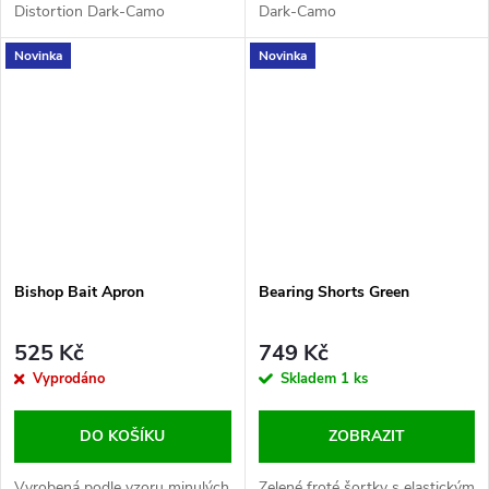
Distortion Dark-Camo
Dark-Camo
Novinka
Novinka
Bishop Bait Apron
Bearing Shorts Green
525 Kč
749 Kč
Vyprodáno
Skladem
1 ks
DO KOŠÍKU
ZOBRAZIT
Vyrobená podle vzoru minulých
Zelené froté šortky s elastickým