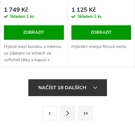
1 749 Kč
1 125 Kč
Skladem
1 ks
Skladem
1 ks
ZOBRAZIT
ZOBRAZIT
Hybrid mezi bundou a mikinou
Hybridní sherpa flísová vesta.
se zálatami na lohtech ze
softshell látky a kapucí s
pružnou stahovací šňůrkou.
O
NAČÍST 18 DALŠÍCH
v
l
S
1
13
t
á
r
d