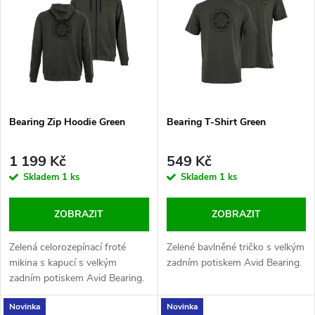
ý
Nejprodávanější
e
p
Abecedně
n
i
í
s
Bearing Zip Hoodie Green
Bearing T-Shirt Green
p
p
r
1 199 Kč
549 Kč
r
Skladem
1 ks
Skladem
1 ks
o
o
ZOBRAZIT
ZOBRAZIT
d
d
Zelená celorozepínací froté
Zelené bavlněné tričko s velkým
u
mikina s kapucí s velkým
zadním potiskem Avid Bearing.
zadním potiskem Avid Bearing.
u
k
Novinka
Novinka