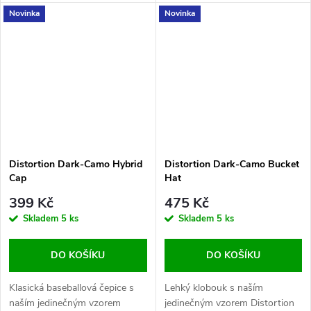
Novinka
Novinka
Distortion Dark-Camo Hybrid
Distortion Dark-Camo Bucket
Cap
Hat
399 Kč
475 Kč
Skladem
5 ks
Skladem
5 ks
DO KOŠÍKU
DO KOŠÍKU
Klasická baseballová čepice s
Lehký klobouk s naším
naším jedinečným vzorem
jedinečným vzorem Distortion