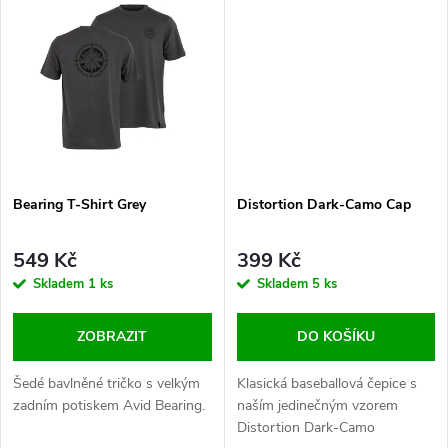
k
t
t
ů
ů
Bearing T-Shirt Grey
Distortion Dark-Camo Cap
549 Kč
399 Kč
Skladem
1 ks
Skladem
5 ks
ZOBRAZIT
DO KOŠÍKU
Šedé bavlněné tričko s velkým
Klasická baseballová čepice s
zadním potiskem Avid Bearing.
naším jedinečným vzorem
Distortion Dark-Camo