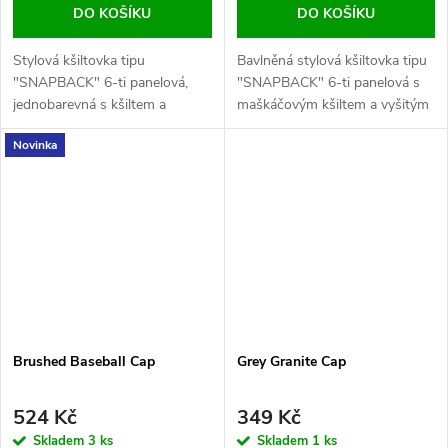
DO KOŠÍKU
DO KOŠÍKU
Stylová kšiltovka tipu
Bavlněná stylová kšiltovka tipu
"SNAPBACK" 6-ti panelová,
"SNAPBACK" 6-ti panelová s
jednobarevná s kšiltem a
maškáčovým kšiltem a vyšitým
vyšitým logem nesmí chybět v
logem nesmí chybět v naší
Novinka
naší nabídce.
nabídce.
Brushed Baseball Cap
Grey Granite Cap
524 Kč
349 Kč
Skladem
3 ks
Skladem
1 ks