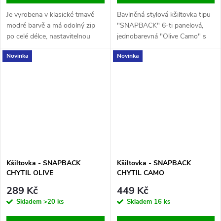
Je vyrobena v klasické tmavě
Bavlněná stylová kšiltovka tipu
modré barvě a má odolný zip
"SNAPBACK" 6-ti panelová,
po celé délce, nastavitelnou
jednobarevná "Olive Camo" s
kapuci a volný střih, díky čemuž
kšiltem a vyšitým logem nesmí
Novinka
Novinka
se hodí pro každodenní nošení
chybět v naší nabídce
jak u vody, tak i jinde.
Kšiltovka - SNAPBACK
Kšiltovka - SNAPBACK
CHYTIL OLIVE
CHYTIL CAMO
289 Kč
449 Kč
Skladem
>20 ks
Skladem
16 ks