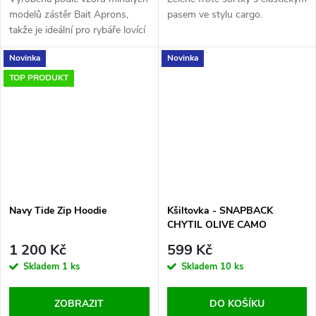
modelů zástěr Bait Aprons,
pasem ve stylu cargo.
takže je ideální pro rybáře lovící
na plavanou, kteří se často
Novinka
Novinka
stěhují.
TOP PRODUKT
Navy Tide Zip Hoodie
Kšiltovka - SNAPBACK
CHYTIL OLIVE CAMO
1 200 Kč
599 Kč
Skladem
1 ks
Skladem
10 ks
ZOBRAZIT
DO KOŠÍKU