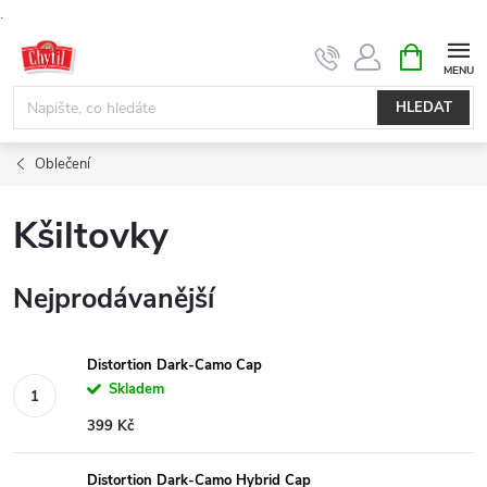
.
Přejít
NÁKUPNÍ
KOŠÍK
na
obsah
HLEDAT
Oblečení
Kšiltovky
Nejprodávanější
Distortion Dark-Camo Cap
Skladem
399 Kč
Distortion Dark-Camo Hybrid Cap