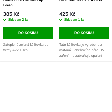
Fleece Core Thermal Cap
UV Protective Cap UPF-50
Green
385 Kč
425 Kč
Skladem
2 ks
Skladem
1 ks
DO KOŠÍKU
DO KOŠÍKU
Zateplená zelená kšiltovka od
Tato kšiltovka je vyrobena z
firmy Avid Carp.
materiálu chránícího před UV
zářením a zabraňuje spálení
pokožky během nejteplejších
dnů.