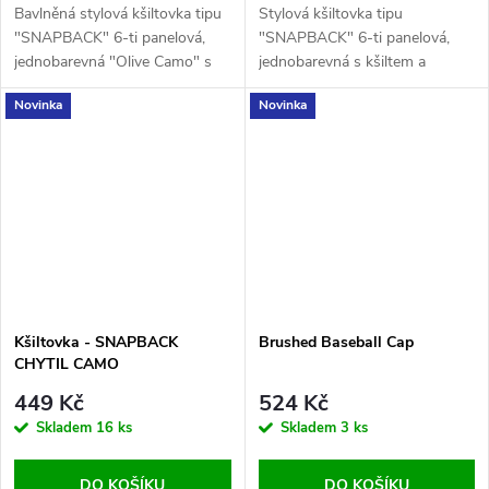
Bavlněná stylová kšiltovka tipu
Stylová kšiltovka tipu
"SNAPBACK" 6-ti panelová,
"SNAPBACK" 6-ti panelová,
jednobarevná "Olive Camo" s
jednobarevná s kšiltem a
kšiltem a vyšitým logem nesmí
vyšitým logem nesmí chybět v
Novinka
Novinka
chybět v naší nabídce
naší nabídce.
Kšiltovka - SNAPBACK
Brushed Baseball Cap
CHYTIL CAMO
449 Kč
524 Kč
Skladem
16 ks
Skladem
3 ks
DO KOŠÍKU
DO KOŠÍKU