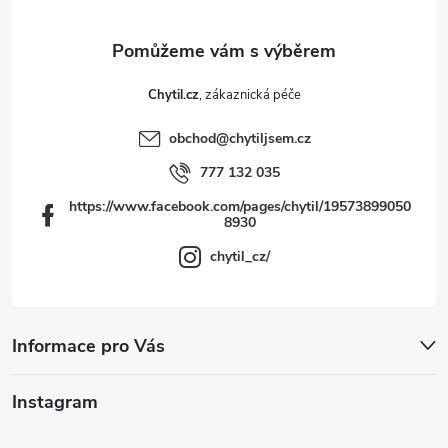
ý
í
p
i
Chytil.cz
s
obchod
@
chytiljsem.cz
u
777 132 035
https://www.facebook.com/pages/chytil/19573899050
8930
chytil_cz/
Informace pro Vás
Instagram