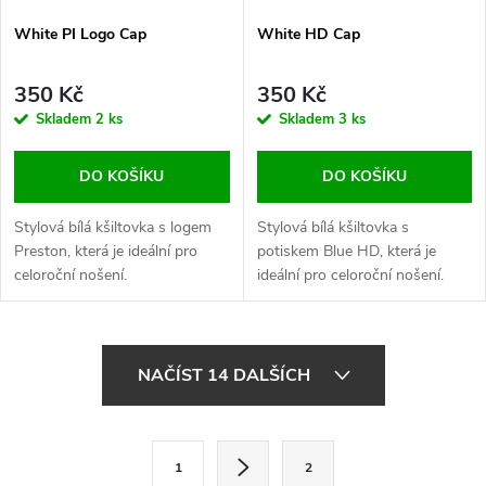
White PI Logo Cap
White HD Cap
350 Kč
350 Kč
Skladem
2 ks
Skladem
3 ks
DO KOŠÍKU
DO KOŠÍKU
Stylová bílá kšiltovka s logem
Stylová bílá kšiltovka s
Preston, která je ideální pro
potiskem Blue HD, která je
celoroční nošení.
ideální pro celoroční nošení.
O
NAČÍST 14 DALŠÍCH
v
l
S
1
2
t