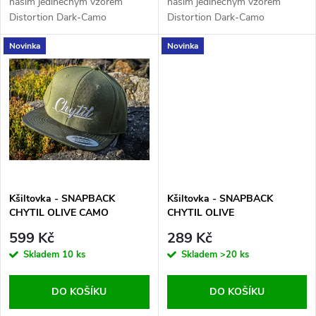
u
naším jedinečným vzorem
naším jedinečným vzorem
Distortion Dark-Camo
Distortion Dark-Camo
u
k
Novinka
Novinka
k
t
t
ů
ů
Kšiltovka - SNAPBACK
Kšiltovka - SNAPBACK
CHYTIL OLIVE CAMO
CHYTIL OLIVE
599 Kč
289 Kč
Skladem
10 ks
Skladem
>20 ks
DO KOŠÍKU
DO KOŠÍKU