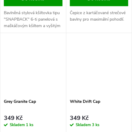
Bavlněná stylová kšiltovka tipu
Čepice z kartáčované strečové
"SNAPBACK" 6-ti panelová s
bavlny pro maximální pohodlí.
maškáčovým kšiltem a vyšitým
logem nesmí chybět v naší
nabídce.
Grey Granite Cap
White Drift Cap
349 Kč
349 Kč
Skladem
1 ks
Skladem
3 ks