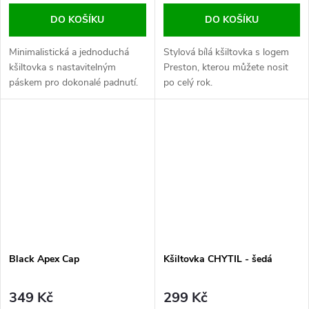
DO KOŠÍKU
DO KOŠÍKU
Minimalistická a jednoduchá
Stylová bílá kšiltovka s logem
kšiltovka s nastavitelným
Preston, kterou můžete nosit
páskem pro dokonalé padnutí.
po celý rok.
Black Apex Cap
Kšiltovka CHYTIL - šedá
349 Kč
299 Kč