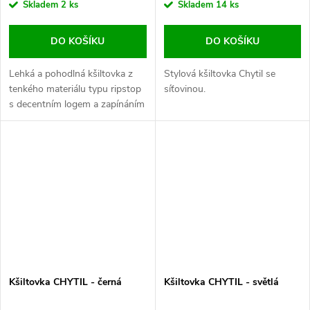
Skladem
2 ks
Skladem
14 ks
DO KOŠÍKU
DO KOŠÍKU
Lehká a pohodlná kšiltovka z
Stylová kšiltovka Chytil se
tenkého materiálu typu ripstop
síťovinou.
s decentním logem a zapínáním
na suchý zip
Kšiltovka CHYTIL - černá
Kšiltovka CHYTIL - světlá