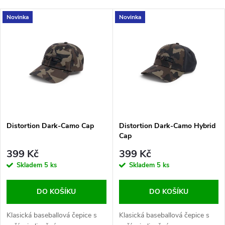
a
Nejlevnější
V
Novinka
Novinka
Nejdražší
z
ý
Nejprodávanější
e
p
Abecedně
n
i
í
s
Distortion Dark-Camo Cap
Distortion Dark-Camo Hybrid
p
Cap
p
r
399 Kč
399 Kč
r
Skladem
5 ks
Skladem
5 ks
o
o
DO KOŠÍKU
DO KOŠÍKU
d
d
Klasická baseballová čepice s
Klasická baseballová čepice s