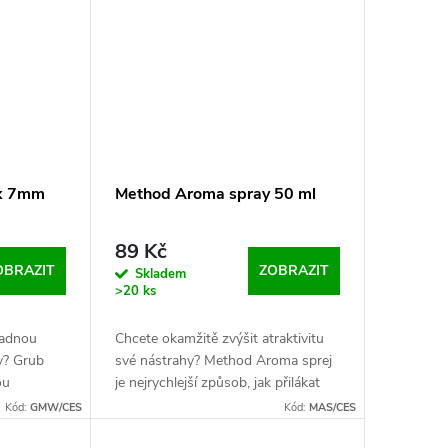
 x 7mm
Method Aroma spray 50 ml
89 Kč
OBRAZIT
ZOBRAZIT
Skladem
>20 ks
padnou
Chcete okamžitě zvýšit atraktivitu
y? Grub
své nástrahy? Method Aroma sprej
ou
je nejrychlejší způsob, jak přilákat
e v
ryby přímo k vašemu háčku.
Kód:
GMW/CES
Kód:
MAS/CES
.