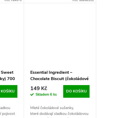
Kód:
FB43-3
Kód:
S1850111
Spike’ums, nebo pro přímé
nastříkání na krmítko před...
– Sweet
Essential Ingredient –
nky) 700
Chocolate Biscuit (čokoládové
sušenky) 500 g
149 Kč
 KOŠÍKU
DO KOŠÍKU
Skladem
6 ks
sladkou
Mleté čokoládové sušenky,
 pojivost
které dodávají sladkou čokoládovou