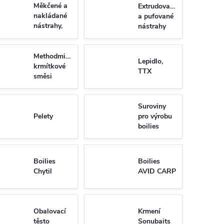
Měkčené a
Extrudované
nakládané
a pufované
nástrahy,
nástrahy
pařený
rohlík
Methodmixy,
Lepidlo,
krmítkové
TTX
směsi
Suroviny
Pelety
pro výrobu
boilies
Boilies
Boilies
Chytil
AVID CARP
Obalovací
Krmení
těsto
Sonubaits