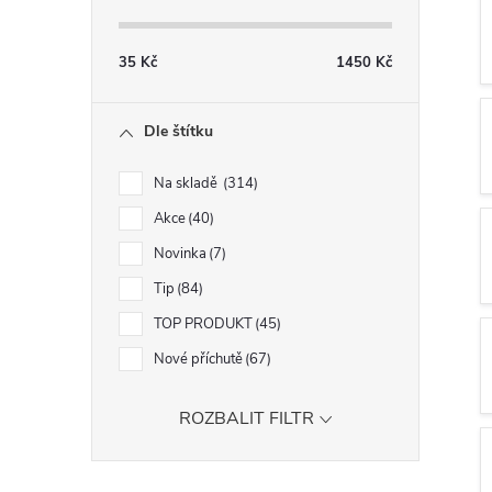
s
t
35
Kč
1450
Kč
r
Dle štítku
a
Na skladě
314
n
Akce
40
Novinka
7
n
Tip
84
í
TOP PRODUKT
45
Nové příchutě
67
p
ROZBALIT FILTR
a