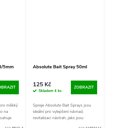
 3/5mm
Absolute Bait Spray 50ml
125 Kč
OBRAZIT
ZOBRAZIT
Skladem
4 ks
 pro měkký
Spreje Absolute Bait Sprays jsou
bo na
ideální pro vylepšení návnad,
sahuje
revitalizaci nástrah, jako jsou
mm
Band’um Sinkers, Wafters a