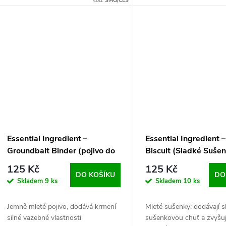
Kód:
SMG/CES
okamžitě zaujme.
Essential Ingredient –
Essential Ingredient 
Groundbait Binder (pojivo do
Biscuit (Sladké Suše
krmení) 700 g
g
125 Kč
125 Kč
DO KOŠÍKU
DO
Skladem
9 ks
Skladem
10 ks
Jemně mleté ​​pojivo, dodává krmení
Mleté sušenky; dodávají 
silné vazebné vlastnosti
sušenkovou chuť a zvyšují