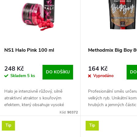
n
p
p
s
r
p
NS1 Halo Pink 100 ml
Methodmix Big Boy 
o
r
248 Kč
164 Kč
d
DO KOŠÍKU
DO
Skladem
5 ks
Vyprodáno
o
u
Halo je intenzivně růžový, silně
Profesionální směs určen
d
atraktivní atraktor s kouřovým
velkých ryb. Unikátní ko
k
efektem, který obsahuje vysoké
hrubých a jemných části
u
množství naší tajné aromatické
krmení vícestupňový účin
Kód:
90372
t
směsi Northern Special,
k
Tip
Tip