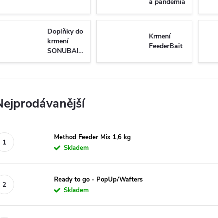
a pandemia
boilies
Doplňky do
Krmení
krmení
FeederBait
SONUBAITS
Nejprodávanější
Method Feeder Mix 1,6 kg
Skladem
Ready to go - PopUp/Wafters
Skladem