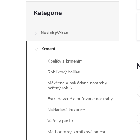
n
Přeskočit
e
Kategorie
kategorie
l
Novinky/Akce
Krmení
Kbelíky s krmením
Rohlíkový boilies
Měkčené a nakládané nástrahy,
pařený rohlík
Extrudované a pufované nástrahy
Nakládaná kukuřice
Vařený partikl
Methodmixy, krmítkové směsi