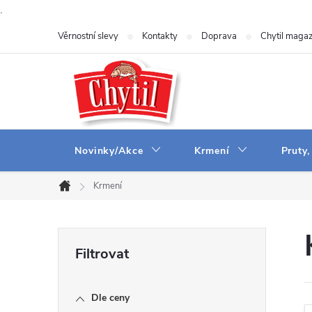
.
Přejít
Věrnostní slevy
Kontakty
Doprava
Chytil magaz
na
obsah
Novinky/Akce
Krmení
Pruty,
Krmení
Domů
P
o
Dle ceny