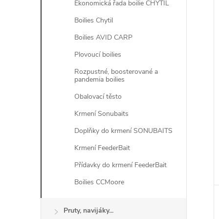
Ekonomická řada boilie CHYTIL
í
Boilies Chytil
i
Boilies AVID CARP
Plovoucí boilies
Rozpustné, boosterované a
pandemia boilies
Obalovací těsto
Krmení Sonubaits
Doplňky do krmení SONUBAITS
Krmení FeederBait
Přídavky do krmení FeederBait
Boilies CCMoore
Pruty, navijáky...