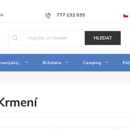
777 132 035
ín
O firmě
Obchodní podmínky
Velkoobchod
Napište n
HLEDAT
 navijáky...
Bižuterie
Camping
Péč
Krmení