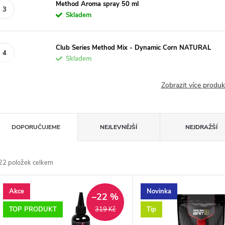
Method Aroma spray 50 ml
Skladem
Club Series Method Mix - Dynamic Corn NATURAL
Skladem
Zobrazit více produ
Ř
DOPORUČUJEME
NEJLEVNĚJŠÍ
NEJDRAŽŠÍ
a
22
položek celkem
z
V
Akce
Novinka
e
–22 %
ý
TOP PRODUKT
Tip
319 Kč