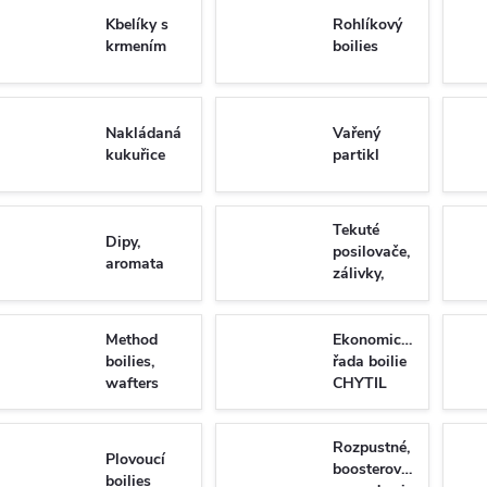
Kbelíky s
Rohlíkový
krmením
boilies
Nakládaná
Vařený
kukuřice
partikl
Tekuté
Dipy,
posilovače,
aromata
zálivky,
boostery,
spreje
Method
Ekonomická
boilies,
řada boilie
wafters
CHYTIL
Rozpustné,
Plovoucí
boosterované
boilies