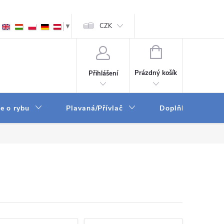
ám
Zpracování osobních údajů
CZK
GPSR
▼
NÁKUPNÍ
KOŠÍK
Prázdný košík
Přihlášení
e o rybu
Plavaná/Přívlač
Doplňky a vychyt