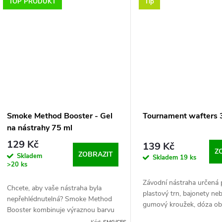
vody a...
TOP PRODUKT
Tip
Smoke Method Booster - Gel
Tournament wafters
na nástrahy 75 ml
129 Kč
139 Kč
Z
ZOBRAZIT
Skladem
Skladem
19 ks
>20 ks
Závodní nástraha určená
Chcete, aby vaše nástraha byla
plastový trn, bajonety ne
nepřehlédnutelná? Smoke Method
gumový kroužek, dóza ob
Booster kombinuje výraznou barvu
dvě velikosti: 3 mm a 5 
s intenzivním aroma, které ryby