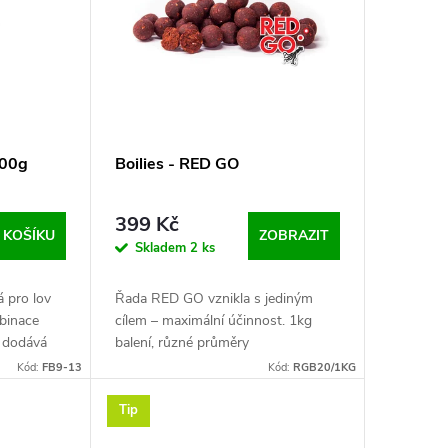
800g
Boilies - RED GO
399 Kč
 KOŠÍKU
ZOBRAZIT
Skladem
2 ks
á pro lov
Řada RED GO vznikla s jediným
mbinace
cílem – maximální účinnost. 1kg
c dodává
balení, různé průměry
ek
Kód:
FB9-13
Kód:
RGB20/1KG
Tip