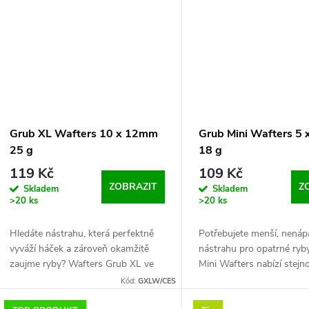
ů
t
ů
Grub XL Wafters 10 x 12mm
Grub Mini Wafters 5
25 g
18 g
119 Kč
109 Kč
ZOBRAZIT
Z
Skladem
Skladem
>20 ks
>20 ks
Hledáte nástrahu, která perfektně
Potřebujete menší, nená
vyváží háček a zároveň okamžitě
nástrahu pro opatrné ryb
zaujme ryby? Wafters Grub XL ve
Mini Wafters nabízí stejn
šnekovitém tvaru jsou navrženy tak,
účinnost jako XL verze, al
Kód:
GXLW/CES
aby přirozeně reagovaly na pohyb
kompaktnějším provedení