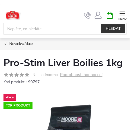
.
Přejít
NÁKUPNÍ
KOŠÍK
na
obsah
HLEDAT
Novinky/Akce
Pro-Stim Liver Boilies 1kg
Podrobnosti hodnocení
Neohodnoceno
Kód produktu:
90797
Akce
TOP PRODUKT