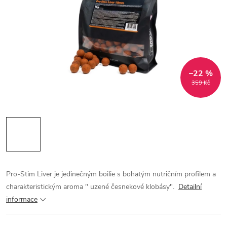
–22 %
359 Kč
Pro-Stim Liver je jedinečným boilie s bohatým nutričním profilem a
charakteristickým aroma " uzené česnekové klobásy".
Detailní
informace