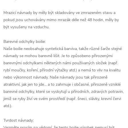
Mrazicí návnady by měly být skladovány ve zmrazeném stavu a
pokud jsou uchovávány mimo mrazák déle než 48 hodin, měly by
být vysušeny na vzduchu.
Barevné odchylky boilie:
Naše boilie neobsahuje syntetická barviva, takže různé šarže stejné
návnady se mohou barevně lišit. Je to způsobeno přirozenými
barevnými odchylkami některých námi používaných složek (např.
rybí moučky, koření, přírodní výtažky atd.) a nemá to vliv na kvalitu
nebo výkonnost návnady. Naše návnady jsou tak přirozeně
atraktivní, jak jen to jde... a to zahrnuje i občasné, přirozeně vzniklé
barevné odchylky, které se vyskytují u přírodních, zdravých potravin,
jimiž se ryby živí ve svém prostředí (např. šneci, slávky, krevní červi
atd.).
Tvrdost návnady:
Vezměte prosím na vědomí, že tento boilie výrobek nemusí být