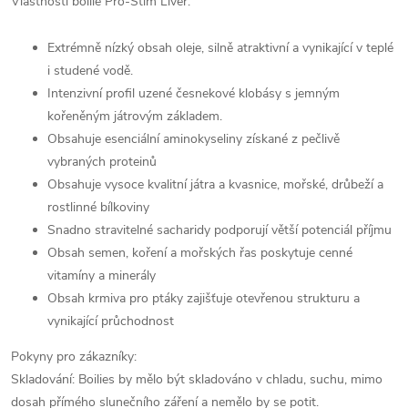
Vlastnosti boilie Pro-Stim Liver:
Extrémně nízký obsah oleje, silně atraktivní a vynikající v teplé
i studené vodě.
Intenzivní profil uzené česnekové klobásy s jemným
kořeněným játrovým základem.
Obsahuje esenciální aminokyseliny získané z pečlivě
vybraných proteinů
Obsahuje vysoce kvalitní játra a kvasnice, mořské, drůbeží a
rostlinné bílkoviny
Snadno stravitelné sacharidy podporují větší potenciál příjmu
Obsah semen, koření a mořských řas poskytuje cenné
vitamíny a minerály
Obsah krmiva pro ptáky zajišťuje otevřenou strukturu a
vynikající průchodnost
Pokyny pro zákazníky:
Skladování: Boilies by mělo být skladováno v chladu, suchu, mimo
dosah přímého slunečního záření a nemělo by se potit.