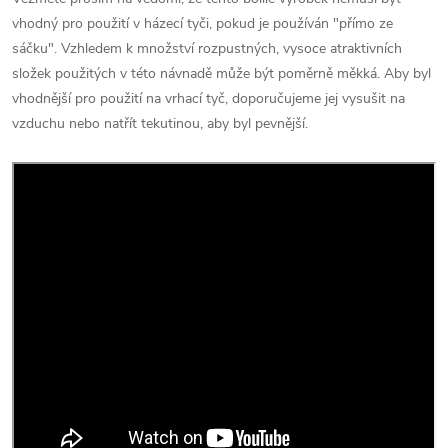
vhodný pro použití v házecí tyči, pokud je používán "přímo ze
sáčku". Vzhledem k množství rozpustných, vysoce atraktivních
složek použitých v této návnadě může být poměrně měkká. Aby byl
vhodnější pro použití na vrhací tyč, doporučujeme jej vysušit na
vzduchu nebo natřít tekutinou, aby byl pevnější.