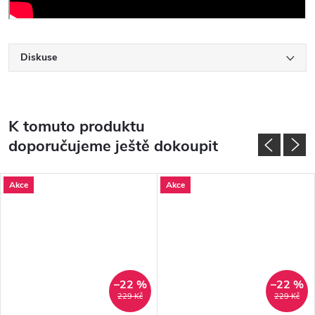
Diskuse
K tomuto produktu
doporučujeme ještě dokoupit
Akce
Akce
–22 %
–22 %
229 Kč
229 Kč