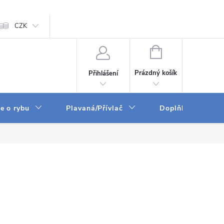
ám
CZK
Zpracování osobních údajů
GPSR
NÁKUPNÍ
KOŠÍK
Prázdný košík
Přihlášení
e o rybu
Plavaná/Přívlač
Doplňky a vychyt