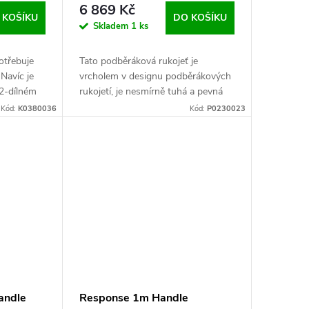
6 869 Kč
 KOŠÍKU
DO KOŠÍKU
Skladem
1 ks
otřebuje
Tato podběráková rukojeť je
 Navíc je
vrcholem v designu podběrákových
 2-dílném
rukojetí, je nesmírně tuhá a pevná
tem na
Kód:
K0380036
Kód:
P0230023
andle
Response 1m Handle