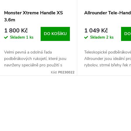
Monster Xtreme Handle XS
Allrounder Tele-Han
3.6m
1 800 Kč
1 049 Kč
DO KOŠÍKU
DO
Skladem
1 ks
Skladem
2 ks
Velmi pevná a odolná řada
Teleskopické podběrákové
podběrákových rukojetí, které jsou
Allrounder jsou ideální p
navrženy speciálně pro použití s
rybolov, strmé břehy řek 
většími podběrákovými hlavami, kde
všude tam, kde je potřeba
Kód:
P0230022
jsou cílem velké ryby
pevná rukojeť pro větší
podběrákové hlavy.
O
v