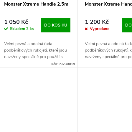
Monster Xtreme Handle 2.5m
Monster Xtreme Hand
1 050 Kč
1 200 Kč
DO KOŠÍKU
DO
Skladem
2 ks
Vyprodáno
Velmi pevná a odolná řada
Velmi pevná a odolná řad
podběrákových rukojetí, které jsou
podběrákových rukojetí, k
navrženy speciálně pro použití s
navrženy speciálně pro po
většími podběrákovými hlavami, kde
většími podběrákovými hl
Kód:
P0230019
jsou cílem velké ryby
jsou cílem velké ryby