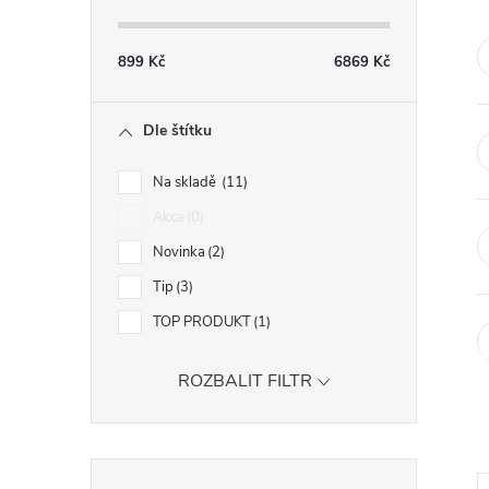
s
t
899
Kč
6869
Kč
r
Dle štítku
a
Na skladě
11
n
Akce
0
Novinka
2
n
Tip
3
í
TOP PRODUKT
1
p
ROZBALIT FILTR
a
Přeskočit