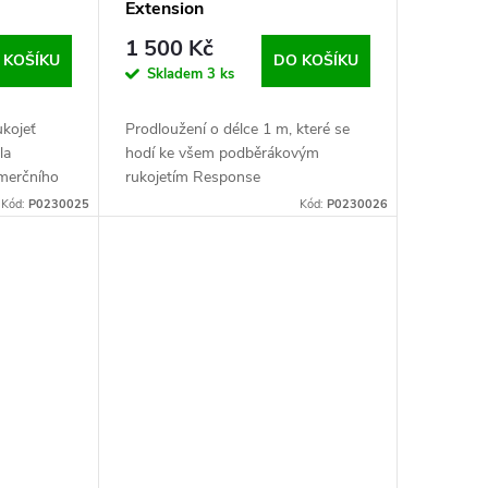
Extension
1 500 Kč
 KOŠÍKU
DO KOŠÍKU
Skladem
3 ks
ukojeť
Prodloužení o délce 1 m, které se
la
hodí ke všem podběrákovým
merčního
rukojetím Response
Kód:
P0230025
Kód:
P0230026