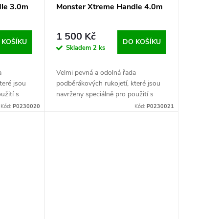
le 3.0m
Monster Xtreme Handle 4.0m
1 500 Kč
 KOŠÍKU
DO KOŠÍKU
Skladem
2 ks
a
Velmi pevná a odolná řada
teré jsou
podběrákových rukojetí, které jsou
užití s
navrženy speciálně pro použití s
avami, kde
většími podběrákovými hlavami, kde
Kód:
P0230020
Kód:
P0230021
jsou cílem velké ryby