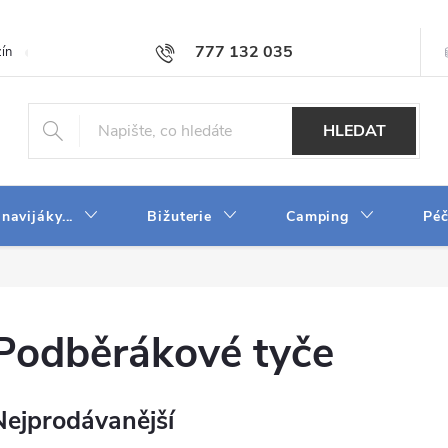
777 132 035
ín
O firmě
Obchodní podmínky
Velkoobchod
Napište n
HLEDAT
 navijáky...
Bižuterie
Camping
Péč
Podběrákové tyče
Nejprodávanější