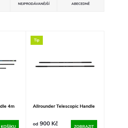
NEJPRODÁVANĚJŠÍ
ABECEDNĚ
Tip
ndle 4m
Allrounder Telescopic Handle
900 Kč
od
 KOŠÍKU
ZOBRAZIT