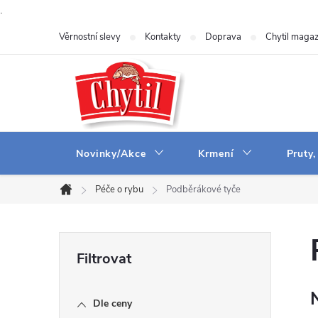
.
Přejít
Věrnostní slevy
Kontakty
Doprava
Chytil magaz
na
obsah
Novinky/Akce
Krmení
Pruty,
Péče o rybu
Podběrákové tyče
Domů
P
o
Dle ceny