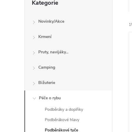
n
Kategorie
kategorie
e
Novinky/Akce
1
l
Krmení
Pruty, navijáky...
Camping
í
i
Bižuterie
Péče o rybu
Podběráky a doplňky
Podběrákové hlavy
Podběrákové tyče