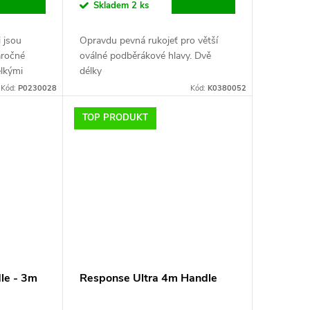
Skladem
2 ks
 jsou
Opravdu pevná rukojeť pro větší
áročné
oválné podběrákové hlavy. Dvě
elkými
délky
velké ryby.
Kód:
P0230028
Kód:
K0380052
TOP PRODUKT
dle - 3m
Response Ultra 4m Handle