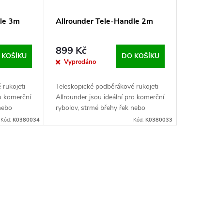
dle 3m
Allrounder Tele-Handle 2m
899 Kč
 KOŠÍKU
DO KOŠÍKU
Vyprodáno
 rukojeti
Teleskopické podběrákové rukojeti
ro komerční
Allrounder jsou ideální pro komerční
nebo
rybolov, strmé břehy řek nebo
 velmi
všude tam, kde je potřeba velmi
Kód:
K0380034
Kód:
K0380033
pevná rukojeť pro větší
podběrákové hlavy.