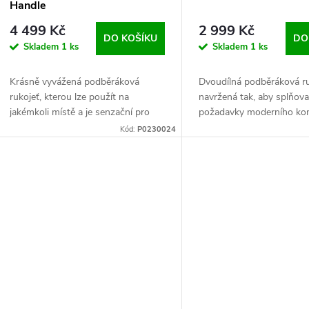
Handle
4 499 Kč
2 999 Kč
DO KOŠÍKU
DO
Skladem
1 ks
Skladem
1 ks
Krásně vyvážená podběráková
Dvoudílná podběráková r
rukojeť, kterou lze použít na
navržená tak, aby splňova
jakémkoli místě a je senzační pro
požadavky moderního ko
použití ve všech délkách.
rybolovu.
Kód:
P0230024