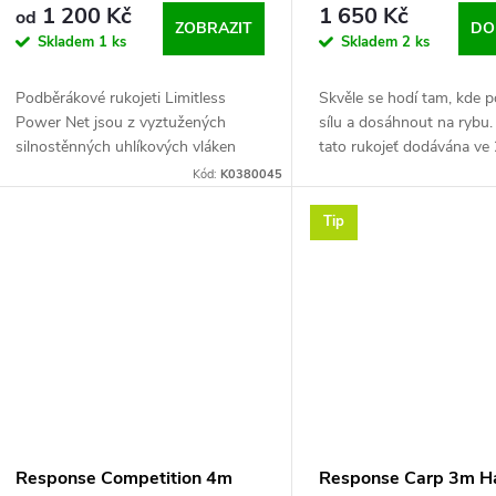
1 200 Kč
1 650 Kč
od
ZOBRAZIT
DO
Skladem
1 ks
Skladem
2 ks
Podběrákové rukojeti Limitless
Skvěle se hodí tam, kde p
Power Net jsou z vyztužených
sílu a dosáhnout na rybu.
silnostěnných uhlíkových vláken
tato rukojeť dodávána ve
určených pro manipulaci s většími
provedení, každý se závi
Kód:
K0380045
podběrákovými hlavami a velkými
konci.
rybami. Dvě délky
Tip
Response Competition 4m
Response Carp 3m H