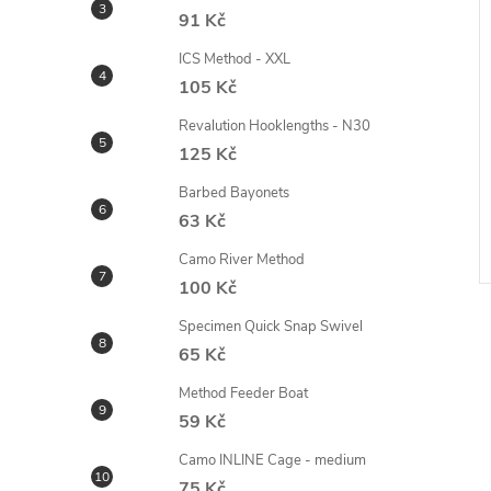
91 Kč
ICS Method - XXL
105 Kč
Revalution Hooklengths - N30
125 Kč
Barbed Bayonets
63 Kč
Camo River Method
100 Kč
Specimen Quick Snap Swivel
65 Kč
Method Feeder Boat
59 Kč
l
Camo INLINE Cage - medium
75 Kč