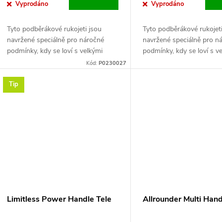
d
Vyprodáno
Vyprodáno
o
u
Tyto podběrákové rukojeti jsou
Tyto podběrákové rukojeti
d
navržené speciálně pro náročné
navržené speciálně pro n
k
podmínky, kdy se loví s velkými
podmínky, kdy se loví s v
u
podběrákovými hlavami a velké ryby.
podběrákovými hlavami a 
Kód:
P0230027
t
k
Tip
ů
t
ů
Limitless Power Handle Tele
Allrounder Multi Han