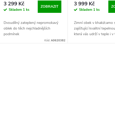
3 299 Kč
3 999 Kč
ZOBRAZIT
Z
Skladem
1 ks
Skladem
1 ks
Dvoudílný zateplený nepromokavý
Zimní obek v khaki/camo s
oblek do těch nejchladnějších
zajišťující kvalitní tepelnou
podmínek
která vás udrží v teple i v
nejchladnějších měsících.
Kód:
A0620382
O
v
á
d
a