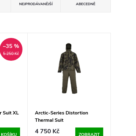
NEJPRODÁVANĚJŠÍ
ABECEDNĚ
–35 %
5 250 Kč
 Suit XL
Arctic-Series Distortion
Thermal Suit
4 750 Kč
 KOŠÍKU
ZOBRAZIT