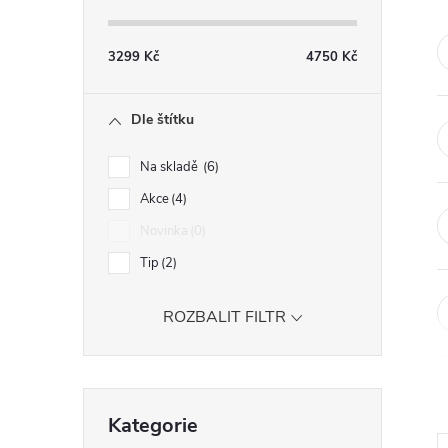
s
t
3299
Kč
4750
Kč
r
Dle štítku
a
Na skladě
6
n
Akce
4
Novinka
0
n
Tip
2
í
ROZBALIT FILTR
p
a
Přeskočit
Kategorie
kategorie