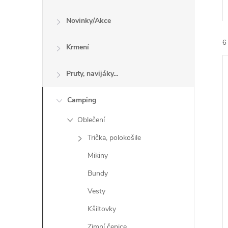
n
e
Novinky/Akce
6
l
Krmení
Pruty, navijáky...
Camping
Oblečení
í
i
Trička, polokošile
Mikiny
Bundy
Vesty
Kšiltovky
Zimní čepice