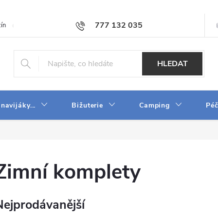
777 132 035
ín
O firmě
Obchodní podmínky
Velkoobchod
Napište n
HLEDAT
 navijáky...
Bižuterie
Camping
Péč
Zimní komplety
Nejprodávanější