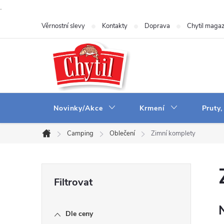
.
Přejít
Věrnostní slevy
Kontakty
Doprava
Chytil magaz
na
obsah
Novinky/Akce
Krmení
Pruty,
Camping
Oblečení
Zimní komplety
Domů
P
o
Dle ceny