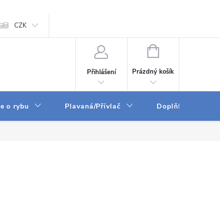
ám
CZK
Zpracování osobních údajů
GPSR
NÁKUPNÍ
KOŠÍK
Prázdný košík
Přihlášení
e o rybu
Plavaná/Přívlač
Doplňky a vychyt