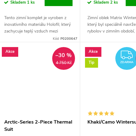
d
Skladem
1 ks
Skladem
2 ks
o
u
Tento zimní komplet je vyroben z
Zimní oblek Matrix Winter
d
inovativního materiálu Holofil, který
který byl speciálně navrž
k
zachycuje teplý vzduch mezi
rybolov v zimním období,
u
vrstvami pro maximální izolaci.
před povětrnostními pod
Kód:
P0200647
t
mnoha způsoby.
k
Akce
Akce
–30 %
ů
Tip
4 750 Kč
ZDARMA
t
ů
Arctic-Series 2-Piece Thermal
Khaki/Camo Wintersu
Suit