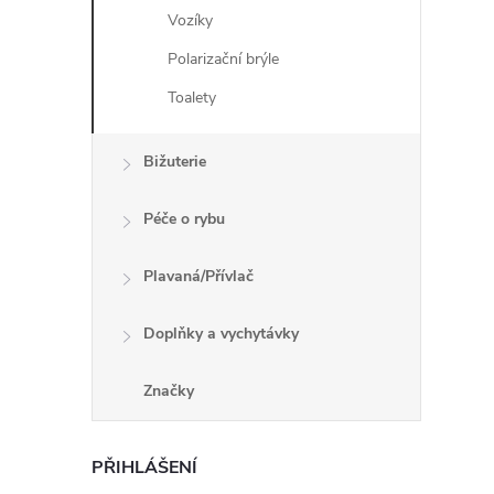
Vozíky
Polarizační brýle
í
Toalety
r
Bižuterie
Péče o rybu
Plavaná/Přívlač
Doplňky a vychytávky
Značky
PŘIHLÁŠENÍ
i