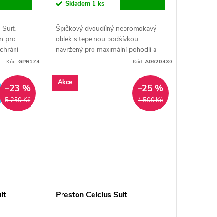
Skladem
1 ks
 Suit,
Špičkový dvoudílný nepromokavý
en pro
oblek s tepelnou podšívkou
 chrání
navržený pro maximální pohodlí a
mínkami
ochranu i v těch nejchladnějších
Kód:
GPR174
Kód:
A0620430
podmínkách.
Akce
ZDARMA
–23 %
–25 %
5 250 Kč
4 500 Kč
it
Preston Celcius Suit