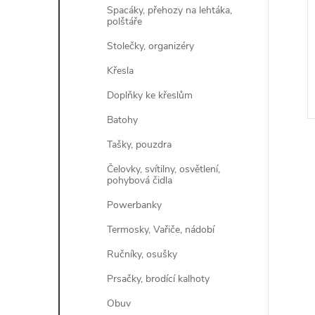
Spacáky, přehozy na lehtáka,
polštáře
Stolečky, organizéry
Křesla
Doplňky ke křeslům
Batohy
Tašky, pouzdra
Čelovky, svítilny, osvětlení,
pohybová čidla
Powerbanky
l
Termosky, Vařiče, nádobí
Ručníky, osušky
Prsačky, brodící kalhoty
Obuv