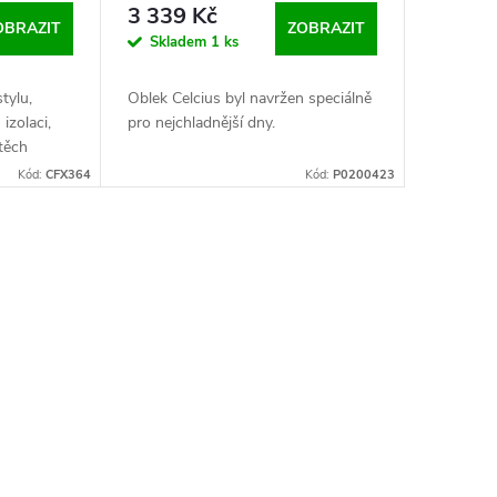
3 339 Kč
OBRAZIT
ZOBRAZIT
Skladem
1 ks
tylu,
Oblek Celcius byl navržen speciálně
 izolaci,
pro nejchladnější dny.
 těch
Kód:
CFX364
Kód:
P0200423