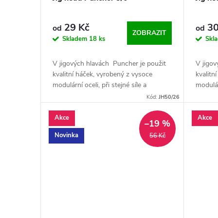
29 Kč
30
od
od
ZOBRAZIT
Skladem
18 ks
Skl
V jigových hlavách Puncher je použit
V jigov
kvalitní háček, vyrobený z vysoce
kvalitn
modulární oceli, při stejné síle a
modulárn
rozměrech je háček tenčí než u
rozměre
Kód:
JH50/26
podobných jigů, což usnadní
podobný
proseknutí...
Akce
Akce
–19 %
Novinka
56 Kč