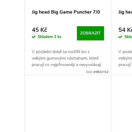
Jig head Big Game Puncher 7/0
Jig h
45 Kč
54 K
ZOBRAZIT
Skladem
3 ks
Skl
V poslední době se rozšířil lov s
V posle
velkými gumovými nástrahami, které
velkým
pracují co nejpřirozeněji a nevyvolávají
pracují
v dravci ostražitost. Proto je důležité,
v dravc
Kód:
JHBG7/12
aby byly osazené...
aby byl