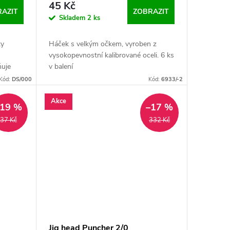
45 Kč
AZIT
ZOBRAZIT
Skladem
2 ks
ky
Háček s velkým očkem, vyroben z
vysokopevnostní kalibrované oceli. 6 ks
uje
v balení
zabrání
Kód:
DS/000
Kód:
6933/-2
lou...
Akce
–19 %
–17 %
37 Kč
332 Kč
Jig head Puncher 2/0