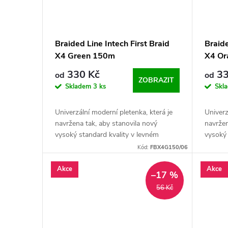
Braided Line Intech First Braid
Braide
X4 Green 150m
X4 Or
330 Kč
33
od
od
ZOBRAZIT
Skladem
3 ks
Skl
Univerzální moderní pletenka, která je
Univerz
navržena tak, aby stanovila nový
navržen
vysoký standard kvality v levném
vysoký 
segmentu rybářských pletenek.
segmen
Kód:
FBX4G150/06
Akce
Akce
–17 %
56 Kč