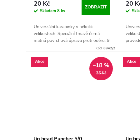
d
20 Kč
20 K
ZOBRAZIT
o
Skladem
8 ks
Skl
u
d
Univerzální karabinky v několik
Univers
k
velikostech. Speciální tmavě černá
velikos
u
matná povrchová úprava proti oděru. 9
provede
ks v balení.
t
Kód:
6942/2
k
Akce
Akce
ů
–18 %
t
35 Kč
ů
Jig head Puncher 5/0
Jig h