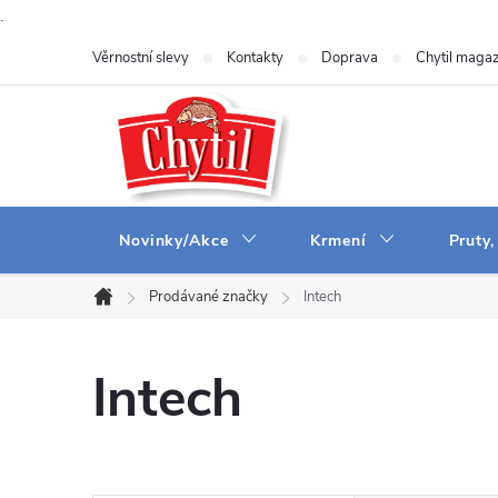
.
Přejít
Věrnostní slevy
Kontakty
Doprava
Chytil magaz
na
obsah
Novinky/Akce
Krmení
Pruty,
Prodávané značky
Intech
Domů
Intech