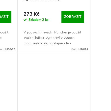
273 Kč
AZIT
ZOBRAZIT
Skladem
2 ks
použit
V jigových hlavách Puncher je použit
e
kvalitní háček, vyrobený z vysoce
modulární oceli, při stejné síle a
rozměrech je háček tenčí než u
ód:
JH30/26
Kód:
JH20/14
podobných jigů, což usnadní...