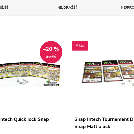
ĚJŠÍ
NEJDRAŽŠÍ
NEJPR
Akce
–20 %
25 Kč
Intech Quick lock Snap
Snap Intech Tournament D
Snap Matt black