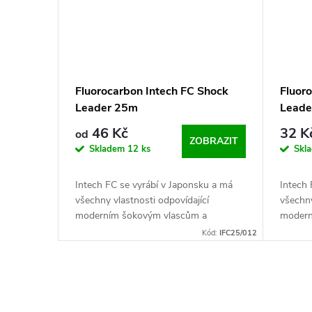
Fluorocarbon Intech FC Shock
Fluor
Leader 25m
Leade
46 Kč
32 K
od
ZOBRAZIT
Skladem
12 ks
Skl
Intech FC se vyrábí v Japonsku a má
Intech 
všechny vlastnosti odpovídající
všechny
moderním šokovým vlascům a
modern
fluocarbonům. Návin 25m,
fluoca
Kód:
IFC25/012
O