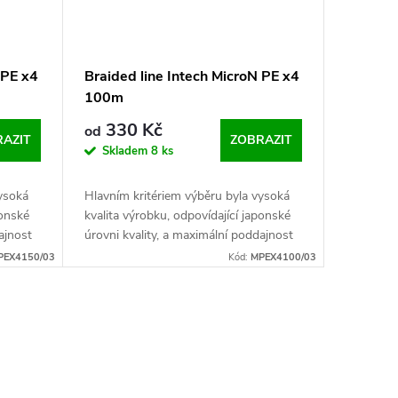
 PE x4
Braided line Intech MicroN PE x4
100m
330 Kč
od
AZIT
ZOBRAZIT
Skladem
8 ks
ysoká
Hlavním kritériem výběru byla vysoká
ponské
kvalita výrobku, odpovídající japonské
ajnost
úrovni kvality, a maximální poddajnost
bolov (
této pletené šňůry pro jemný rybolov (
PEX4150/03
Kód:
MPEX4100/03
„ultralight vláčka“...