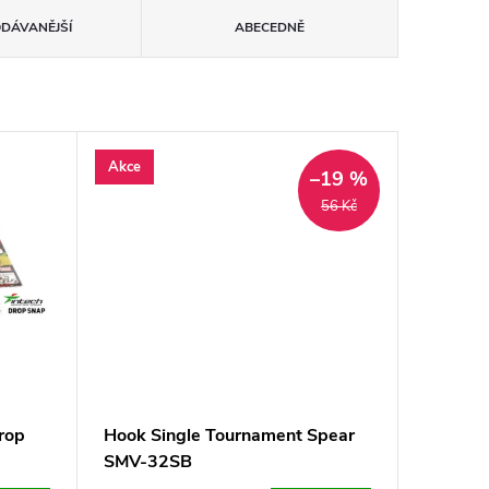
ODÁVANĚJŠÍ
ABECEDNĚ
Akce
–19 %
56 Kč
rop
Hook Single Tournament Spear
SMV-32SB