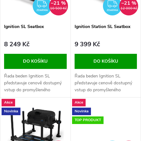
i
–21 %
–21 %
ZDARMA
ZDAR
p
10 500 Kč
12 000 Kč
ZDARMA
ZDARMA
s
r
Ignition SL Seatbox
Ignition Station SL Seatbox
p
o
8 249 Kč
9 399 Kč
r
d
DO KOŠÍKU
DO KOŠÍKU
o
u
Řada beden Ignition SL
Řada beden Ignition SL
d
představuje cenově dostupný
představuje cenově dostupný
k
vstup do promyšleného
vstup do promyšleného
systému.
systému.
u
t
Akce
Akce
Novinka
Novinka
k
ů
TOP PRODUKT
t