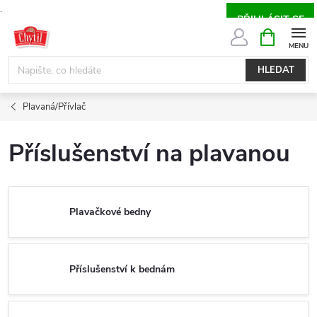
.
PŘIHLÁSIT SE
Přejít
NÁKUPNÍ
KOŠÍK
na
obsah
HLEDAT
Plavaná/Přívlač
Příslušenství na plavanou
Plavačkové bedny
Příslušenství k bednám