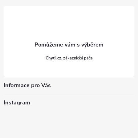
t
y
í
v
ý
p
i
Chytil.cz
s
u
Informace pro Vás
Instagram