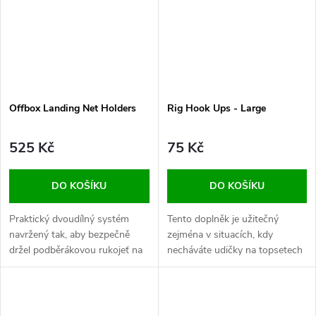
Offbox Landing Net Holders
Rig Hook Ups - Large
525 Kč
75 Kč
DO KOŠÍKU
DO KOŠÍKU
Praktický dvoudílný systém
Tento doplněk je užitečný
navržený tak, aby bezpečně
zejména v situacích, kdy
držel podběrákovou rukojeť na
necháváte udičky na topsetech
místě, čímž zrychluje a
i mezi vycházkami k vodě,
zefektivňuje proces rybaření.
abyste ušetřili co nejvíce času
stráveného přípravou náčiní.