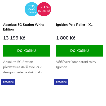
–20 %
ZDARMA
16 500 Kč
ZDARMA
Absolute 5G Station White
Ignition Pole Roller - XL
Edition
13 199 Kč
1 800 Kč
DO KOŠÍKU
DO KOŠÍKU
Absolute 5G Station
Větší verzí standardní rolny
představuje další evoluci v
Ignition
designu beden – dokonalou
rovnováhu mezi lehkou
Novinka
Novinka
konstrukcí, pevnou stabilitou a
moderní kompatibilitou.