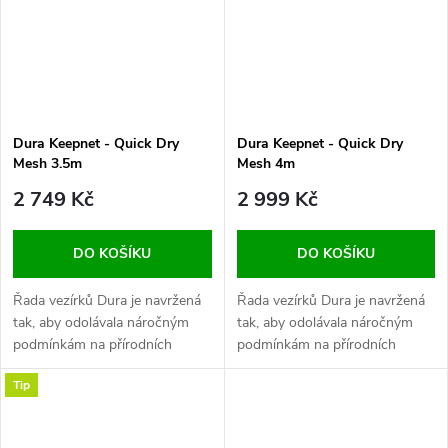
Dura Keepnet - Quick Dry
Dura Keepnet - Quick Dry
Mesh 3.5m
Mesh 4m
2 749 Kč
2 999 Kč
DO KOŠÍKU
DO KOŠÍKU
Řada vezírků Dura je navržená
Řada vezírků Dura je navržená
tak, aby odolávala náročným
tak, aby odolávala náročným
podmínkám na přírodních
podmínkám na přírodních
revírech i komerčních revírech.
revírech i komerčních revírech.
Tip