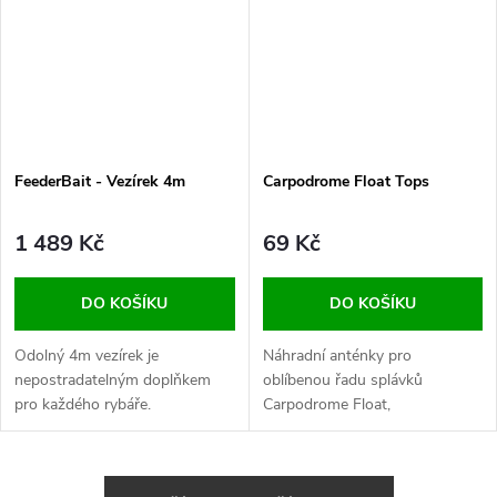
FeederBait - Vezírek 4m
Carpodrome Float Tops
1 489 Kč
69 Kč
DO KOŠÍKU
DO KOŠÍKU
Odolný 4m vezírek je
Náhradní anténky pro
nepostradatelným doplňkem
oblíbenou řadu splávků
pro každého rybáře.
Carpodrome Float,
O