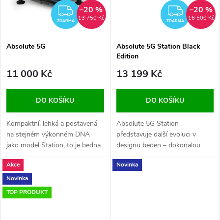
ů
–20 %
–20 %
ZDARMA
ZDAR
13 750 Kč
16 500 Kč
ZDARMA
ZDARMA
Absolute 5G
Absolute 5G Station Black
Edition
11 000 Kč
13 199 Kč
DO KOŠÍKU
DO KOŠÍKU
Kompaktní, lehká a postavená
Absolute 5G Station
na stejném výkonném DNA
představuje další evoluci v
jako model Station, to je bedna
designu beden – dokonalou
Absolute 5G navržená pro
rovnováhu mezi lehkou
Akce
Novinka
rybáře, kteří vyžadují prémiovou
konstrukcí, pevnou stabilitou a
kvalitu v elegantním provedení.
moderní kompatibilitou.
Novinka
TOP PRODUKT