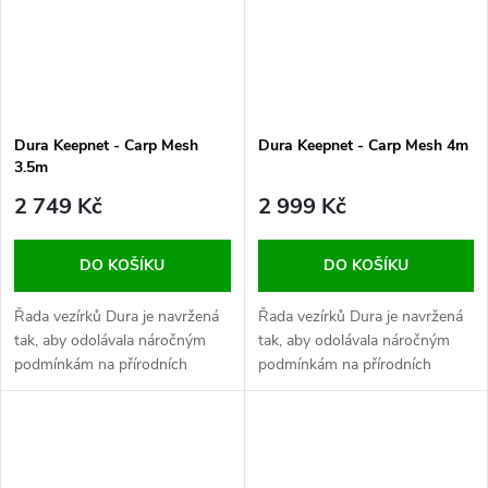
Dura Keepnet - Carp Mesh
Dura Keepnet - Carp Mesh 4m
3.5m
2 749 Kč
2 999 Kč
DO KOŠÍKU
DO KOŠÍKU
Řada vezírků Dura je navržená
Řada vezírků Dura je navržená
tak, aby odolávala náročným
tak, aby odolávala náročným
podmínkám na přírodních
podmínkám na přírodních
revírech i komerčních revírech.
revírech i komerčních revírech.