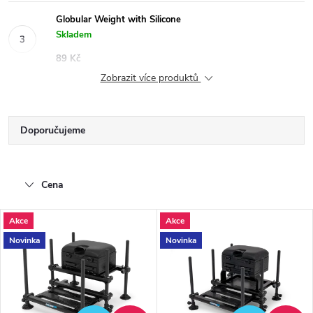
Globular Weight with Silicone
Skladem
89 Kč
Zobrazit více produktů
Ř
Doporučujeme
a
Nejlevnější
Cena
Nejdražší
z
V
Nejprodávanější
Akce
Akce
e
Novinka
Novinka
Abecedně
ý
n
p
í