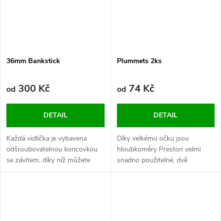
36mm Bankstick
Plummets 2ks
300 Kč
74 Kč
od
od
DETAIL
DETAIL
Každá vidlička je vybavena
Díky velkému očku jsou
odšroubovatelnou koncovkou
hloubkoměry Preston velmi
se závitem, díky níž můžete
snadno použitelné, dvě
snadno připevnit další
gramáže
příslušenství a přizpůsobit si
svou výbavu.