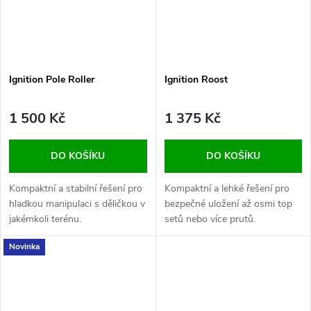
Ignition Pole Roller
Ignition Roost
1 500 Kč
1 375 Kč
DO KOŠÍKU
DO KOŠÍKU
Kompaktní a stabilní řešení pro
Kompaktní a lehké řešení pro
hladkou manipulaci s děličkou v
bezpečné uložení až osmi top
jakémkoli terénu.
setů nebo více prutů.
Novinka