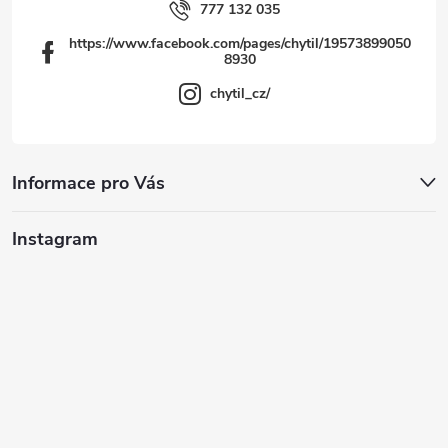
777 132 035
https://www.facebook.com/pages/chytil/19573899050
8930
chytil_cz/
Informace pro Vás
Instagram