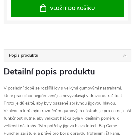
VLOŽIT DO KOŠÍKU
Popis produktu
Detailní popis produktu
V poslední době se rozšířil lov s velkými gumovými nástrahami,
které pracují co nejpřirozeněji a nevyvolávají v dravci ostražitost.
Proto je důležité, aby byly osazené správnou jigovou hlavou.
Vzhledem k různým rozměrům gumových nástrah, je pro co nejlepší
funkčnost nutné, aby velikost háčku byla v ideálním poměru k
velikosti nástrahy. Tyto potřeby jigová hlava Intech Big Game
Puncher zajišťuje, a právě pro boj s opravdu trofejními štikami,