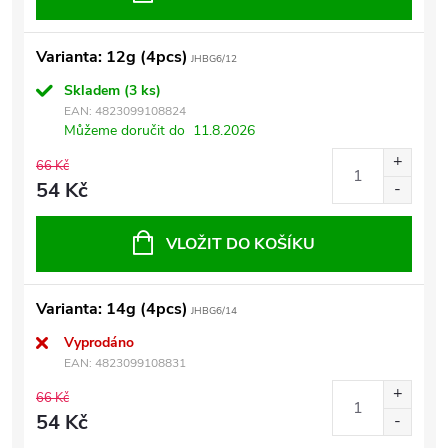
Varianta: 12g (4pcs)
JHBG6/12
Skladem
(3 ks)
EAN:
4823099108824
Můžeme doručit do
11.8.2026
66 Kč
54 Kč
VLOŽIT DO KOŠÍKU
Varianta: 14g (4pcs)
JHBG6/14
Vyprodáno
EAN:
4823099108831
66 Kč
54 Kč