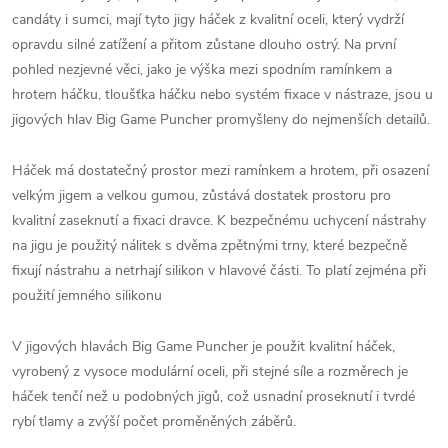
candáty i sumci, mají tyto jigy háček z kvalitní oceli, který vydrží
opravdu silné zatížení a přitom zůstane dlouho ostrý. Na první
pohled nezjevné věci, jako je výška mezi spodním ramínkem a
hrotem háčku, tloušťka háčku nebo systém fixace v nástraze, jsou u
jigových hlav Big Game Puncher promyšleny do nejmenších detailů.
Háček má dostatečný prostor mezi ramínkem a hrotem, při osazení
velkým jigem a velkou gumou, zůstává dostatek prostoru pro
kvalitní zaseknutí a fixaci dravce. K bezpečnému uchycení nástrahy
na jigu je použitý nálitek s dvěma zpětnými trny, které bezpečně
fixují nástrahu a netrhají silikon v hlavové části. To platí zejména při
použití jemného silikonu
V jigových hlavách Big Game Puncher je použit kvalitní háček,
vyrobený z vysoce modulární oceli, při stejné síle a rozměrech je
háček tenčí než u podobných jigů, což usnadní proseknutí i tvrdé
rybí tlamy a zvýší počet proměněných záběrů.