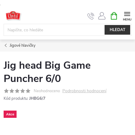
.
Přejít
NÁKUPNÍ
KOŠÍK
na
obsah
HLEDAT
Jigové hlavičky
Jig head Big Game
Puncher 6/0
Podrobnosti hodnocení
Neohodnoceno
Kód produktu:
JHBG6/7
Akce