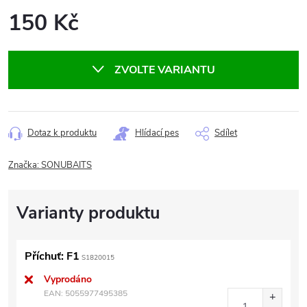
150 Kč
Měrná
cena:
ZVOLTE VARIANTU
Dotaz k produktu
Hlídací pes
Sdílet
Značka:
SONUBAITS
Příchuť: F1
S1820015
Vyprodáno
EAN:
5055977495385