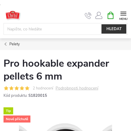
.
Přejít
NÁKUPNÍ
KOŠÍK
na
obsah
HLEDAT
Pelety
Pro hookable expander
pellets 6 mm
Podrobnosti hodnocení
2 hodnocení
Kód produktu:
S1820015
Tip
Nové příchutě