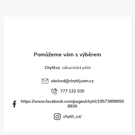
a
t
í
Chytil.cz
obchod
@
chytiljsem.cz
777 132 035
https://www.facebook.com/pages/chytil/19573899050
8930
chytil_cz/