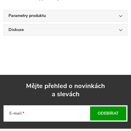
Parametry produktu
Diskuse
Mějte přehled o novinkách
a slevách
Z
á
E-mail
ODEBÍRAT
p