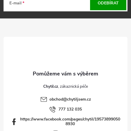
á
E-mail
ODEBÍRAT
p
a
t
í
Chytil.cz
obchod
@
chytiljsem.cz
777 132 035
https://www.facebook.com/pages/chytil/19573899050
8930