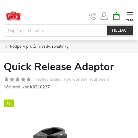
.
Přejít
NÁKUPNÍ
KOŠÍK
na
obsah
HLEDAT
Podpěry prutů, hrazdy, rohatinky
Quick Release Adaptor
Podrobnosti hodnocení
Neohodnoceno
Kód produktu:
K0310227
Tip