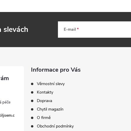
a slevách
E-mail
Informace pro Vás
Věrnostní slevy
Kontakty
Doprava
Chytil magazín
iljsem.c
O firmě
Obchodní podmínky