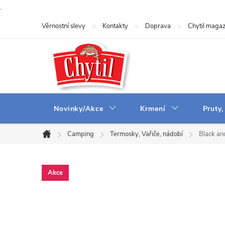
.
Přejít
Věrnostní slevy
Kontakty
Doprava
Chytil magaz
na
obsah
Novinky/Akce
Krmení
Pruty,
Camping
Termosky, Vařiče, nádobí
Black a
Domů
Akce