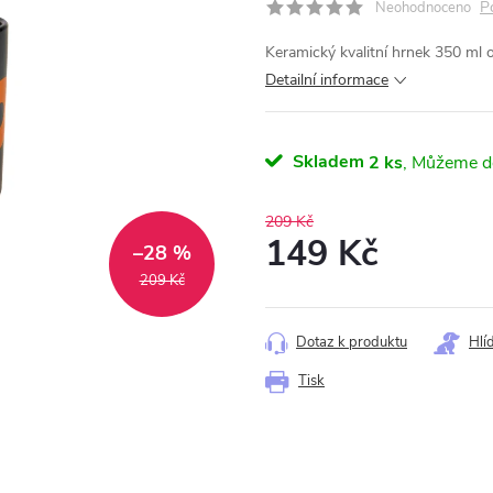
P
Neohodnoceno
Keramický kvalitní hrnek 350 ml o
Detailní informace
Skladem
2 ks
209 Kč
149 Kč
–28 %
209 Kč
Měrná
cena:
Dotaz k produktu
Hlí
Tisk