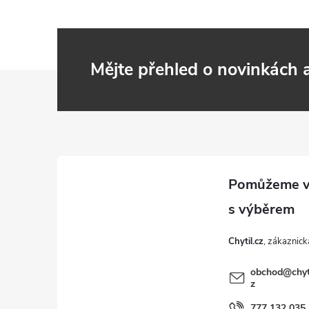
Mějte přehled o novinkách
Z
á
p
a
t
Chytil.cz
í
obchod
@
chyt
z
777 132 035