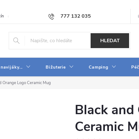
777 132 035
ín
O firmě
Obchodní podmínky
Velkoobchod
Napište n
HLEDAT
 navijáky...
Bižuterie
Camping
Péč
nd Orange Logo Ceramic Mug
Black and
Ceramic M