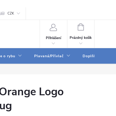
ám
CZK
Zpracování osobních údajů
GPSR
NÁKUPNÍ
KOŠÍK
Prázdný košík
Přihlášení
e o rybu
Plavaná/Přívlač
Doplňky a vychyt
 Orange Logo
ug