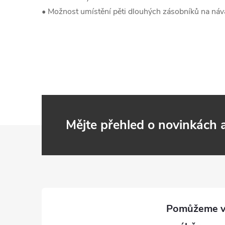
• Možnost umístění pěti dlouhých zásobníků na ná
Mějte přehled o novinkách
Z
á
p
a