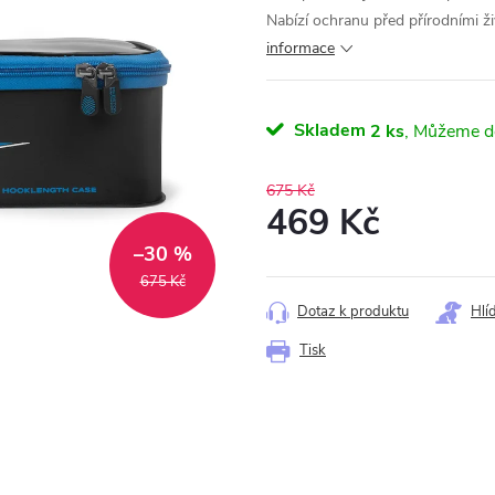
Nabízí ochranu před přírodními ži
informace
Skladem
2 ks
675 Kč
469 Kč
–30 %
Měrná
cena:
675 Kč
Dotaz k produktu
Hlí
Tisk