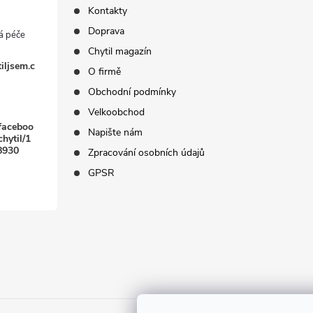
Kontakty
Doprava
Chytil magazín
iljsem.c
O firmě
Obchodní podmínky
Velkoobchod
faceboo
Napište nám
hytil/1
8930
Zpracování osobních údajů
GPSR