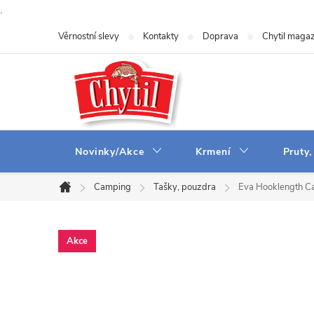
.
Přejít
Věrnostní slevy
Kontakty
Doprava
Chytil magaz
na
obsah
Novinky/Akce
Krmení
Pruty,
Camping
Tašky, pouzdra
Eva Hooklength Ca
Domů
Akce