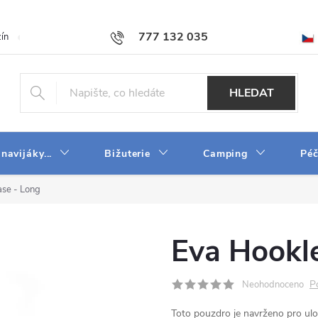
777 132 035
ín
O firmě
Obchodní podmínky
Velkoobchod
Napište n
HLEDAT
 navijáky...
Bižuterie
Camping
Péč
se - Long
Eva Hookl
P
Neohodnoceno
Toto pouzdro je navrženo pro ulo