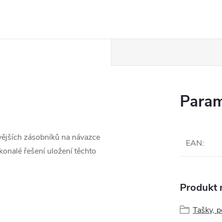
Param
vějších zásobníků na návazce
EAN
:
konalé řešení uložení těchto
Produkt n
Tašky, 