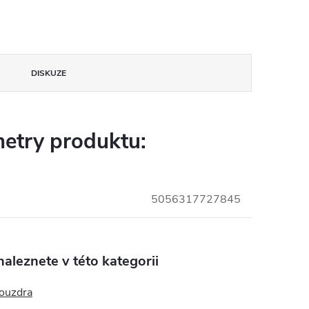
DISKUZE
etry produktu:
5056317727845
aleznete v této kategorii
pouzdra