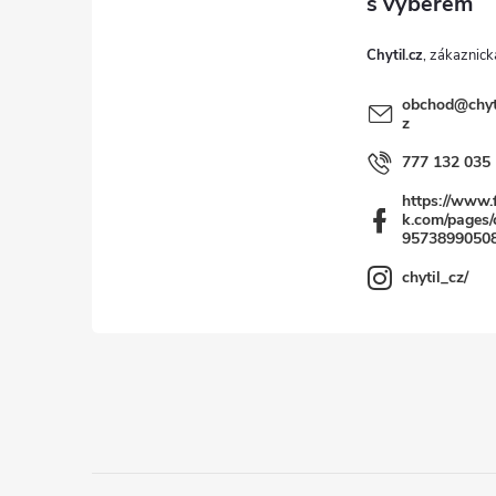
t
Chytil.cz
í
obchod
@
chyt
z
777 132 035
https://www.
k.com/pages/c
9573899050
chytil_cz/