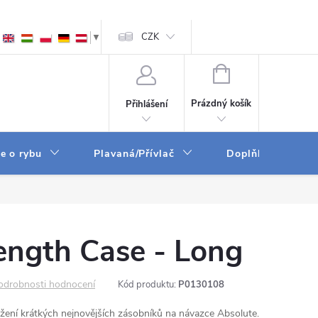
ám
Zpracování osobních údajů
CZK
GPSR
▼
NÁKUPNÍ
KOŠÍK
Prázdný košík
Přihlášení
e o rybu
Plavaná/Přívlač
Doplňky a vychyt
ength Case - Long
odrobnosti hodnocení
Kód produktu:
P0130108
žení krátkých nejnovějších zásobníků na návazce Absolute.