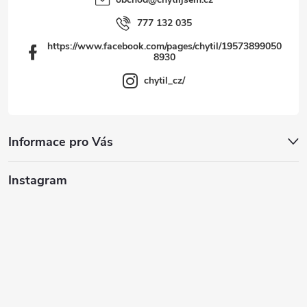
777 132 035
https://www.facebook.com/pages/chytil/19573899050
8930
chytil_cz/
Informace pro Vás
Instagram