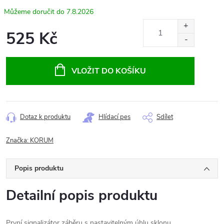
7.8.2026
525 Kč
Měrná
cena:
VLOŽIT DO KOŠÍKU
Dotaz k produktu
Hlídací pes
Sdílet
Značka:
KORUM
Popis produktu
Detailní popis produktu
První signalizátor záběru s nastavitelným úhlu sklonu.