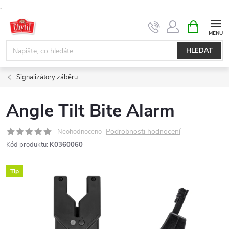
.
Přejít
NÁKUPNÍ
KOŠÍK
na
obsah
HLEDAT
Signalizátory záběru
Angle Tilt Bite Alarm
Podrobnosti hodnocení
Neohodnoceno
Kód produktu:
K0360060
Tip