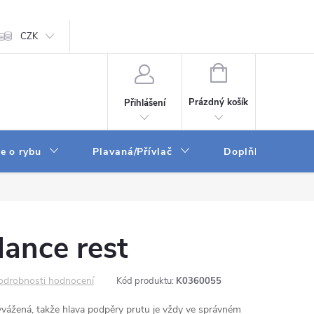
ám
CZK
Zpracování osobních údajů
GPSR
NÁKUPNÍ
KOŠÍK
Prázdný košík
Přihlášení
e o rybu
Plavaná/Přívlač
Doplňky a vychyt
ance rest
odrobnosti hodnocení
Kód produktu:
K0360055
vyvážená, takže hlava podpěry prutu je vždy ve správném