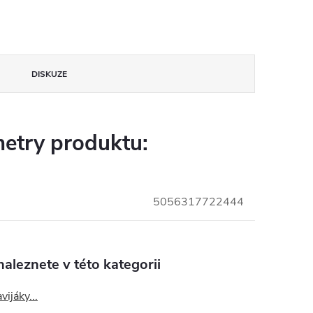
DISKUZE
etry produktu:
5056317722444
aleznete v této kategorii
vijáky...