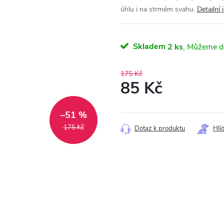
úhlu i na strmém svahu.
Detailní
Skladem
2 ks
175 Kč
85 Kč
Měrná
–51 %
cena:
175 Kč
Dotaz k produktu
Hlí