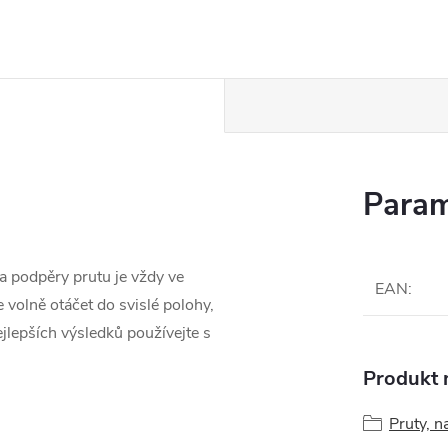
Param
va podpěry prutu je vždy ve
EAN
:
volně otáčet do svislé polohy,
ejlepších výsledků používejte s
Produkt n
Pruty, na