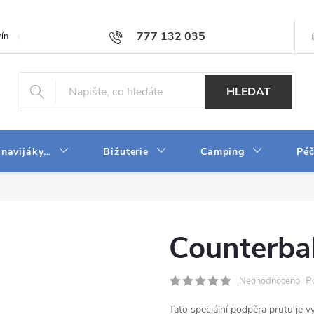
777 132 035
ín
O firmě
Obchodní podmínky
Velkoobchod
Napište n
HLEDAT
 navijáky...
Bižuterie
Camping
Péč
Counterbal
P
Neohodnoceno
Tato speciální podpěra prutu je 