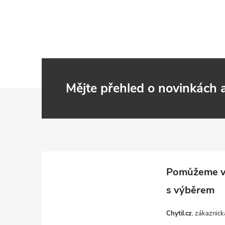
Mějte přehled o novinkách
Z
á
p
a
t
Chytil.cz