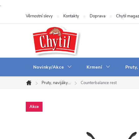
.
Přejít
Věrnostní slevy
Kontakty
Doprava
Chytil magaz
na
obsah
Novinky/Akce
Krmení
Pruty,
Pruty, navijáky...
Counterbalance rest
Domů
Akce