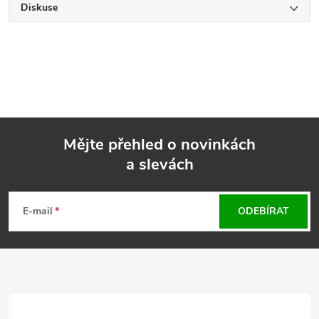
Diskuse
Mějte přehled o novinkách
a slevách
Z
á
E-mail
ODEBÍRAT
p
a