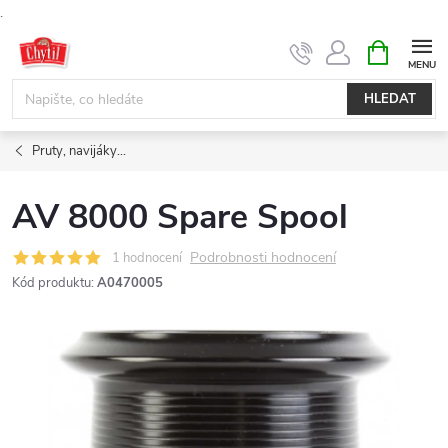
.
Přejít
NÁKUPNÍ
KOŠÍK
na
obsah
HLEDAT
Pruty, navijáky...
AV 8000 Spare Spool
Podrobnosti hodnocení
1 hodnocení
Kód produktu:
A0470005