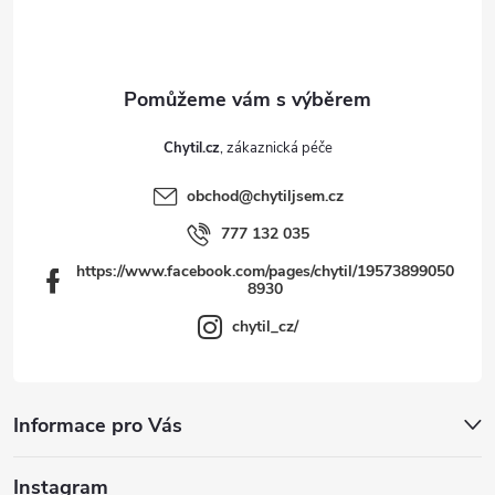
t
í
Chytil.cz
obchod
@
chytiljsem.cz
777 132 035
https://www.facebook.com/pages/chytil/19573899050
8930
chytil_cz/
Informace pro Vás
Instagram