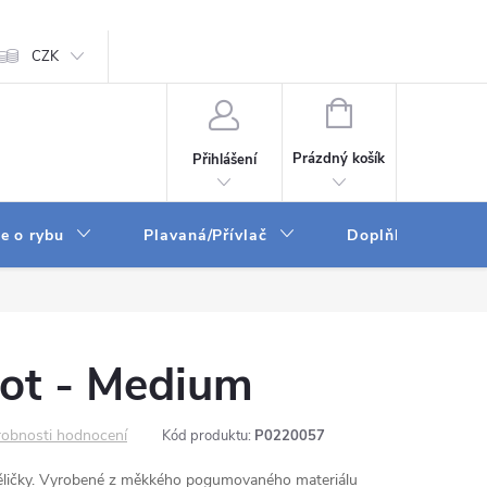
ám
CZK
Zpracování osobních údajů
GPSR
NÁKUPNÍ
KOŠÍK
Prázdný košík
Přihlášení
e o rybu
Plavaná/Přívlač
Doplňky a vychyt
Pot - Medium
obnosti hodnocení
Kód produktu:
P0220057
děličky. Vyrobené z měkkého pogumovaného materiálu