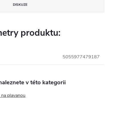
DISKUZE
etry produktu:
5055977479187
aleznete v této kategorii
 na plavanou