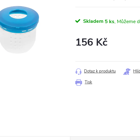
Skladem
5 ks
156 Kč
Měrná
cena:
Dotaz k produktu
Hlí
Tisk