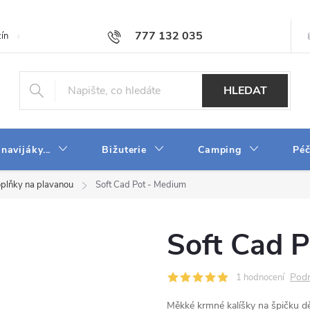
777 132 035
ín
O firmě
Obchodní podmínky
Velkoobchod
Napište n
HLEDAT
 navijáky...
Bižuterie
Camping
Péč
plňky na plavanou
Soft Cad Pot - Medium
Soft Cad 
Podr
1 hodnocení
Měkké krmné kalíšky na špičku 