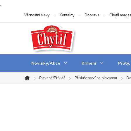
.
Přejít
Věrnostní slevy
Kontakty
Doprava
Chytil magaz
na
obsah
Novinky/Akce
Krmení
Pruty,
Plavaná/Přívlač
Příslušenství na plavanou
Do
Domů