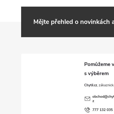
Mějte přehled o novinkách
Z
á
p
a
t
Chytil.cz
í
obchod
@
chyt
z
777 132 035