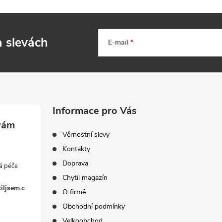
a slevách
E-mail
Informace pro Vás
Věrnostní slevy
Kontakty
Doprava
Chytil magazín
iljsem.c
O firmě
Obchodní podmínky
Velkoobchod