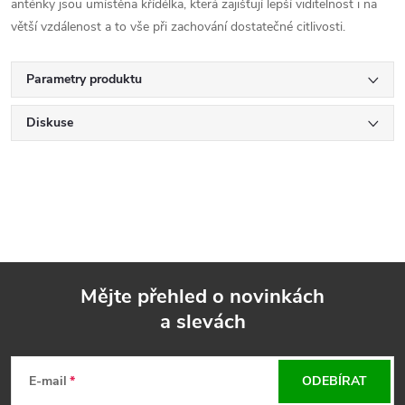
anténky jsou umístěna křídélka, která zajišťují lepší viditelnost i na
větší vzdálenost a to vše při zachování dostatečné citlivosti.
Parametry produktu
Diskuse
Mějte přehled o novinkách
a slevách
Z
á
E-mail
ODEBÍRAT