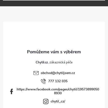
p
a
t
í
Chytil.cz
obchod
@
chytiljsem.cz
777 132 035
https://www.facebook.com/pages/chytil/19573899050
8930
chytil_cz/