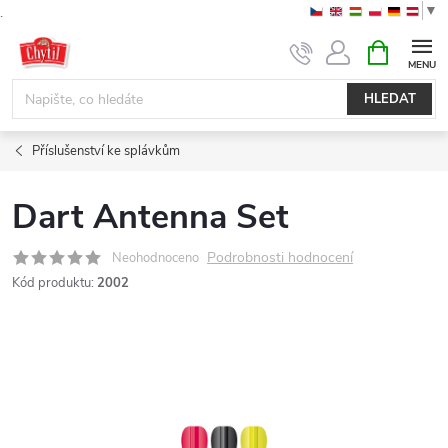
▼
.
Přejít
NÁKUPNÍ
KOŠÍK
na
obsah
HLEDAT
Příslušenství ke splávkům
Dart Antenna Set
Podrobnosti hodnocení
Neohodnoceno
Kód produktu:
2002