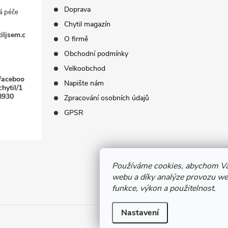
Doprava
Chytil magazín
iljsem.c
O firmě
Obchodní podmínky
Velkoobchod
faceboo
Napište nám
hytil/1
8930
Zpracování osobních údajů
GPSR
Používáme cookies, abychom Vá
webu a díky analýze provozu web
funkce, výkon a použitelnost.
Nastavení