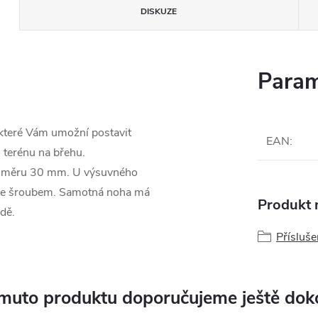
DISKUZE
Param
 které Vám umožní postavit
EAN
:
 terénu na břehu.
růměru 30 mm. U výsuvného
uje šroubem. Samotná noha má
Produkt n
dě.
Přísluš
muto produktu doporučujeme ještě dok