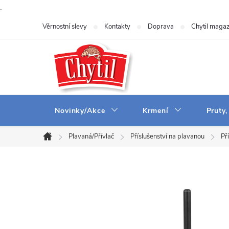
.
Přejít
Věrnostní slevy
Kontakty
Doprava
Chytil magaz
na
obsah
Novinky/Akce
Krmení
Pruty,
Plavaná/Přívlač
Příslušenství na plavanou
Př
Domů