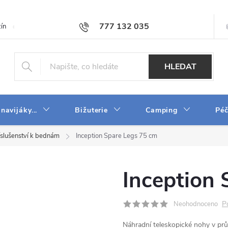
777 132 035
ín
O firmě
Obchodní podmínky
Velkoobchod
Napište n
HLEDAT
 navijáky...
Bižuterie
Camping
Péč
íslušenství k bednám
Inception Spare Legs 75 cm
Inception 
P
Neohodnoceno
Náhradní teleskopické nohy v prů