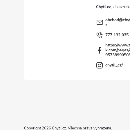
Chytil.cz
í
obchod
@
chyt
z
777 132 035
https://www.
k.com/pages/c
9573899050
chytil_cz/
Copyright 2026
Chytil.cz
. Všechna práva vyhrazena.