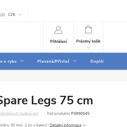
ám
CZK
Zpracování osobních údajů
GPSR
NÁKUPNÍ
KOŠÍK
Prázdný košík
Přihlášení
e o rybu
Plavaná/Přívlač
Doplňky a vychyt
Spare Legs 75 cm
odrobnosti hodnocení
Kód produktu:
P0890045
měru 30 mm. 2 ks v balení !
Detailní informace