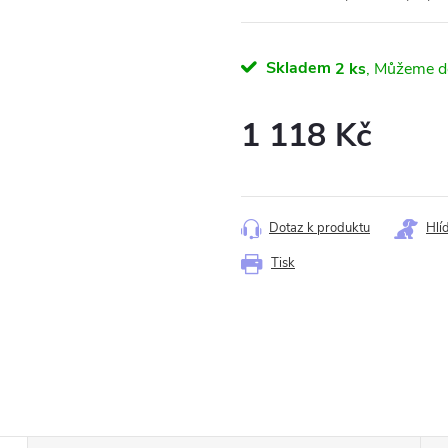
Skladem
2 ks
1 118 Kč
Měrná
cena:
Dotaz k produktu
Hlí
Tisk