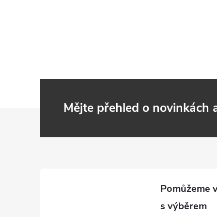
Mějte přehled o novinkách
Z
á
p
a
t