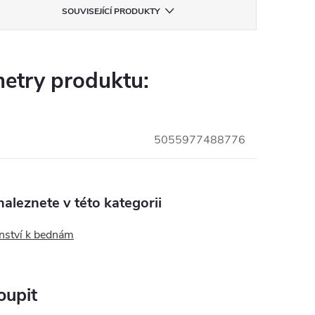
SOUVISEJÍCÍ PRODUKTY
etry produktu:
5055977488776
aleznete v této kategorii
enství k bednám
oupit