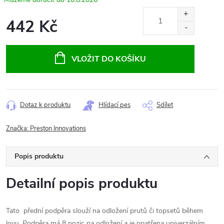
442 Kč
Měrná
cena:
VLOŽIT DO KOŠÍKU
Dotaz k produktu
Hlídací pes
Sdílet
Značka:
Preston Innovations
Popis produktu
Detailní popis produktu
Tato přední podpěra slouží na odložení prutů či topsetů během
lovu. Podpěra má 8 pozic na odložení a je opatřena univerzálním