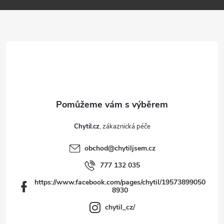
p
a
t
í
Chytil.cz
obchod
@
chytiljsem.cz
777 132 035
https://www.facebook.com/pages/chytil/19573899050
8930
chytil_cz/