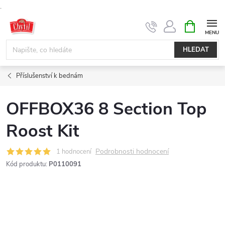
.
Přejít
NÁKUPNÍ
KOŠÍK
na
obsah
HLEDAT
Příslušenství k bednám
OFFBOX36 8 Section Top
Roost Kit
Podrobnosti hodnocení
1 hodnocení
Kód produktu:
P0110091