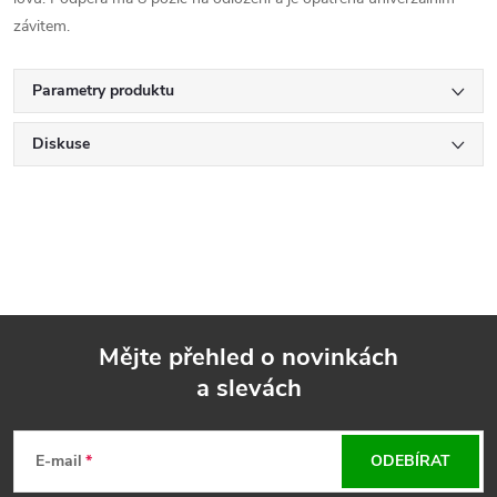
závitem.
Parametry produktu
Diskuse
Mějte přehled o novinkách
a slevách
Z
á
E-mail
ODEBÍRAT