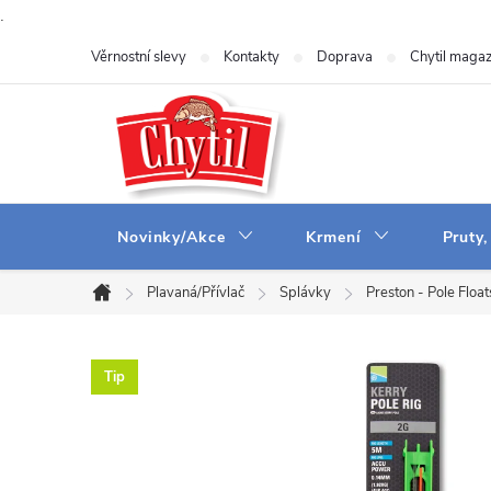
.
Přejít
Věrnostní slevy
Kontakty
Doprava
Chytil magaz
na
obsah
Novinky/Akce
Krmení
Pruty,
Plavaná/Přívlač
Splávky
Preston - Pole Float
Domů
Tip