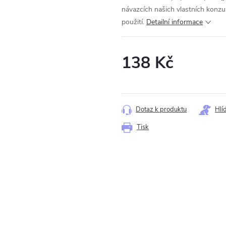
návazcích našich vlastních konzu
použití.
Detailní informace
138 Kč
Měrná
cena:
Dotaz k produktu
Hlí
Tisk