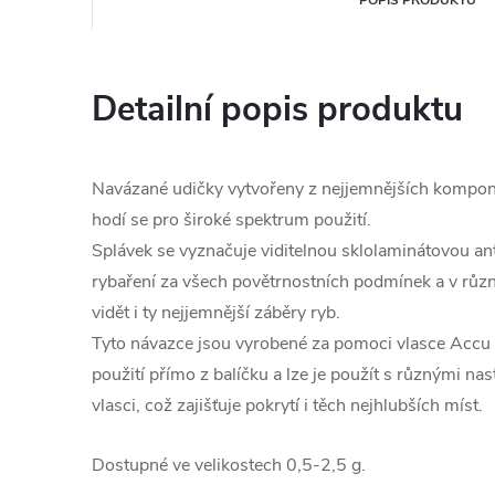
POPIS PRODUKTU
Detailní popis produktu
Navázané udičky vytvořeny z nejjemnějších kompone
hodí se pro široké spektrum použití.
Splávek se vyznačuje viditelnou sklolaminátovou an
rybaření za všech povětrnostních podmínek a v různýc
vidět i ty nejjemnější záběry ryb.
Tyto návazce jsou vyrobené za pomoci vlasce Accu 
použití přímo z balíčku a lze je použít s různými na
vlasci, což zajišťuje pokrytí i těch nejhlubších míst.
Dostupné ve velikostech 0,5-2,5 g.