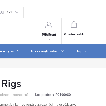
ám
CZK
Zpracování osobních údajů
GPSR
NÁKUPNÍ
KOŠÍK
Prázdný košík
Přihlášení
e o rybu
Plavaná/Přívlač
Doplňky a vychyt
 Rigs
obnosti hodnocení
Kód produktu:
P0100060
jjemnějších komponentů a založených na osvědčených