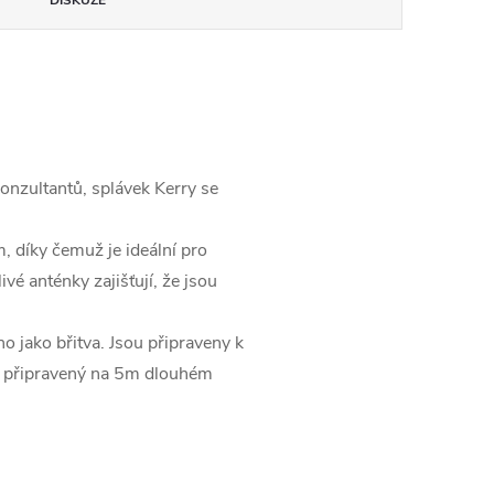
DISKUZE
nzultantů, splávek Kerry se
 díky čemuž je ideální pro
vé anténky zajišťují, že jsou
 jako břitva. Jsou připraveny k
 je připravený na 5m dlouhém