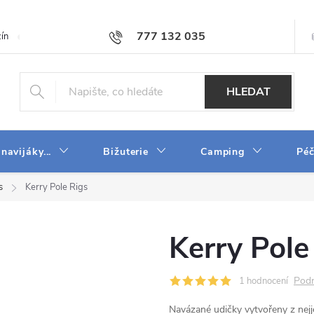
777 132 035
ín
O firmě
Obchodní podmínky
Velkoobchod
Napište n
HLEDAT
 navijáky...
Bižuterie
Camping
Péč
s
Kerry Pole Rigs
Kerry Pole
Podr
1 hodnocení
Navázané udičky vytvořeny z ne