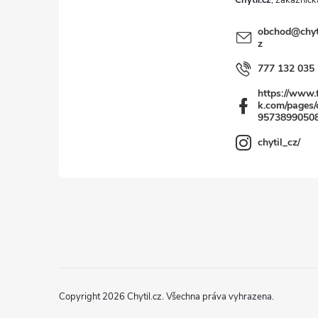
Chytil.cz
í
obchod
@
chyt
z
777 132 035
https://www.
k.com/pages/c
9573899050
chytil_cz/
Copyright 2026
Chytil.cz
. Všechna práva vyhrazena.