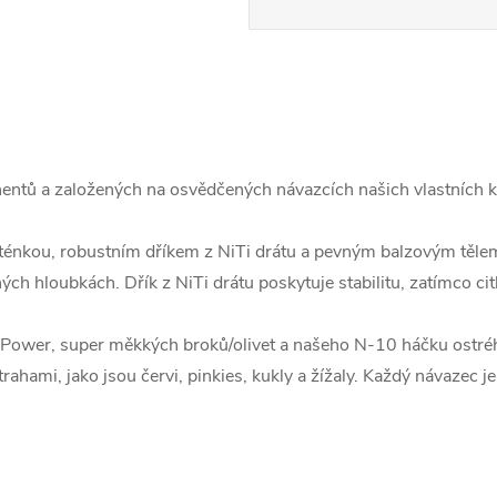
ntů a založených na osvědčených návazcích našich vlastních ko
ténkou, robustním dříkem z NiTi drátu a pevným balzovým tělem,
h hloubkách. Dřík z NiTi drátu poskytuje stabilitu, zatímco citli
Power, super měkkých broků/olivet a našeho N-10 háčku ostrého
strahami, jako jsou červi, pinkies, kukly a žížaly. Každý návazec