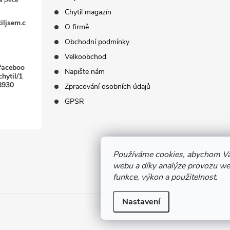
Chytil magazín
iljsem.c
O firmě
Obchodní podmínky
Velkoobchod
faceboo
Napište nám
hytil/1
8930
Zpracování osobních údajů
GPSR
Používáme cookies, abychom Vá
webu a díky analýze provozu web
funkce, výkon a použitelnost.
Nastavení