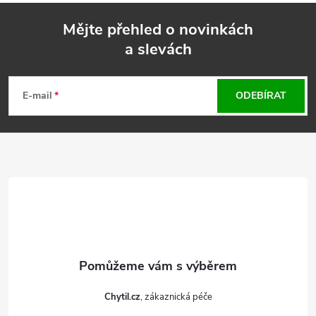
Mějte přehled o novinkách
a slevách
Z
á
E-mail
ODEBÍRAT
p
a
t
í
Chytil.cz