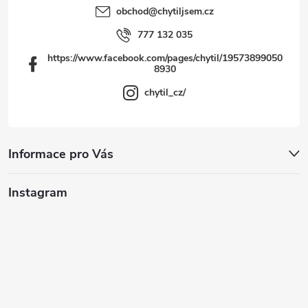
obchod
@
chytiljsem.cz
777 132 035
https://www.facebook.com/pages/chytil/19573899050
8930
chytil_cz/
Informace pro Vás
Instagram