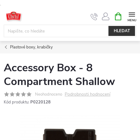
.
Přejít
NÁKUPNÍ
KOŠÍK
na
obsah
HLEDAT
Plastové boxy, krabičky
Accessory Box - 8
Compartment Shallow
Podrobnosti hodnocení
Neohodnoceno
Kód produktu:
P0220128