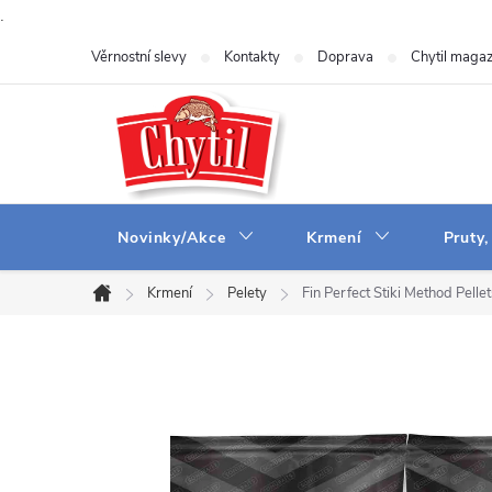
.
Přejít
Věrnostní slevy
Kontakty
Doprava
Chytil magaz
na
obsah
Novinky/Akce
Krmení
Pruty,
Krmení
Pelety
Fin Perfect Stiki Method Pellet
Domů