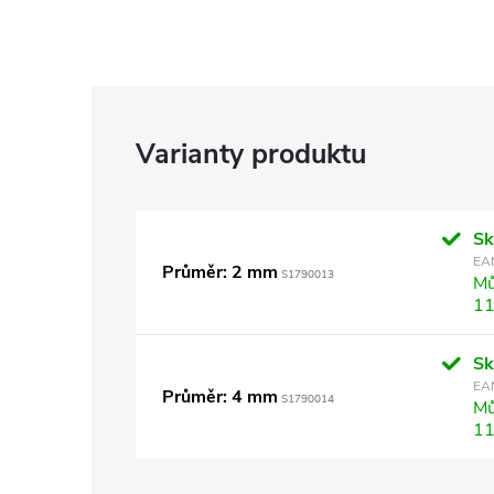
S
EA
Průměr: 2 mm
S1790013
Mů
11
S
EA
Průměr: 4 mm
S1790014
Mů
11