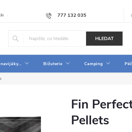
777 132 035
ín
O firmě
Obchodní podmínky
Velkoobchod
Napište n
HLEDAT
 navijáky...
Bižuterie
Camping
Péč
s
Fin Perfec
Pellets