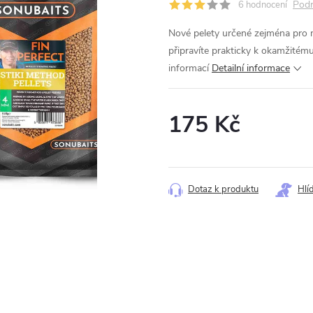
Podr
6 hodnocení
Nové pelety určené zejména pro 
připravíte prakticky k okamžitému
informací
Detailní informace
175 Kč
Měrná
cena:
Dotaz k produktu
Hlí