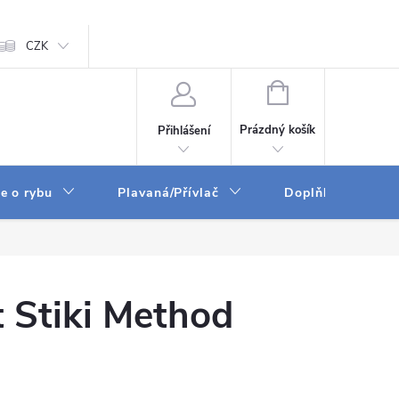
ám
CZK
Zpracování osobních údajů
GPSR
NÁKUPNÍ
KOŠÍK
Prázdný košík
Přihlášení
e o rybu
Plavaná/Přívlač
Doplňky a vychyt
t Stiki Method