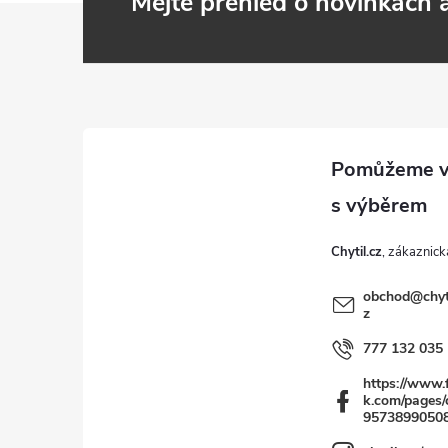
Mějte přehled o novinkách
Z
á
p
a
t
Chytil.cz
í
obchod
@
chyt
z
777 132 035
https://www.
k.com/pages/c
9573899050