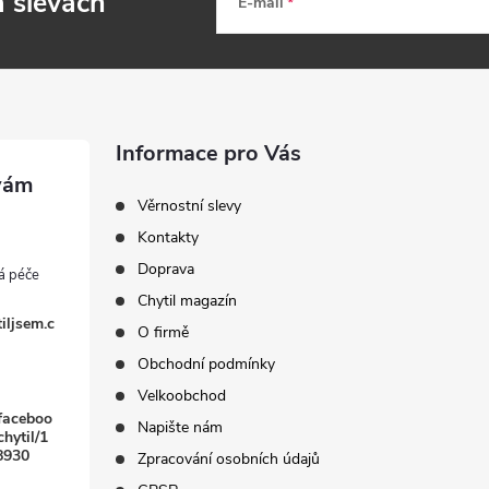
a slevách
E-mail
Informace pro Vás
Věrnostní slevy
Kontakty
Doprava
Chytil magazín
iljsem.c
O firmě
Obchodní podmínky
Velkoobchod
faceboo
Napište nám
hytil/1
8930
Zpracování osobních údajů