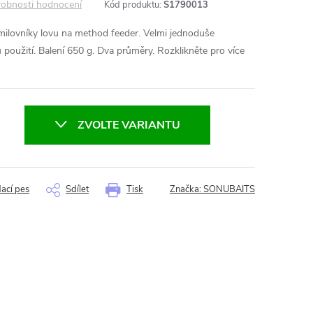
obnosti hodnocení
Kód produktu:
S1790013
milovníky lovu na method feeder. Velmi jednoduše
 použití. Balení 650 g. Dva průměry. Rozklikněte pro více
ZVOLTE VARIANTU
dací pes
Sdílet
Tisk
Značka:
SONUBAITS