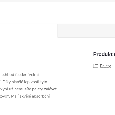
Produkt n
Pelety
methbod feeder. Velmi
 Díky skvělé lepivosti tyto
Nyní už nemusíte pelety zalévat
tovo". Mají skvělé absorbční