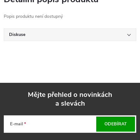
Popis produktu není dostupný
Diskuse
Mějte přehled o novinkách
a slevách
Z
á
E-mail
ODEBÍRAT