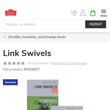
.
Přejít
NÁKUPNÍ
KOŠÍK
na
obsah
HLEDAT
Obratlíky, karabinky, quickchange beads
Link Swivels
Podrobnosti hodnocení
Neohodnoceno
Kód produktu:
K0310017
Novinka