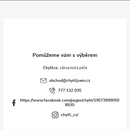
p
a
t
í
Chytil.cz
obchod
@
chytiljsem.cz
777 132 035
https://www.facebook.com/pages/chytil/19573899050
8930
chytil_cz/