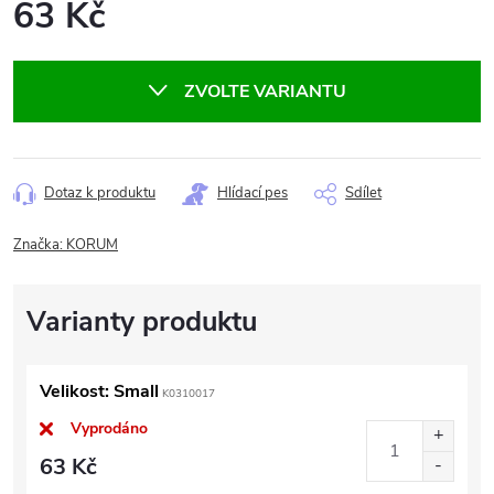
63 Kč
Měrná
cena:
ZVOLTE VARIANTU
Dotaz k produktu
Hlídací pes
Sdílet
Značka:
KORUM
Velikost: Small
K0310017
Vyprodáno
63 Kč