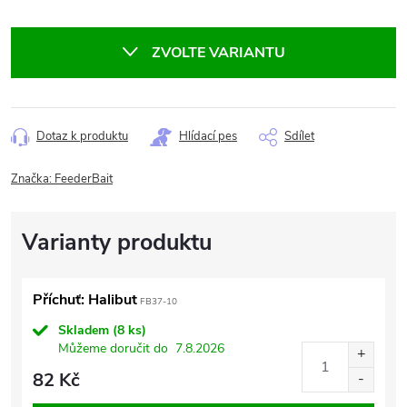
Měrná
cena:
ZVOLTE VARIANTU
Dotaz k produktu
Hlídací pes
Sdílet
Značka:
FeederBait
Příchuť: Halibut
FB37-10
Skladem
(8 ks)
Můžeme doručit do
7.8.2026
82 Kč