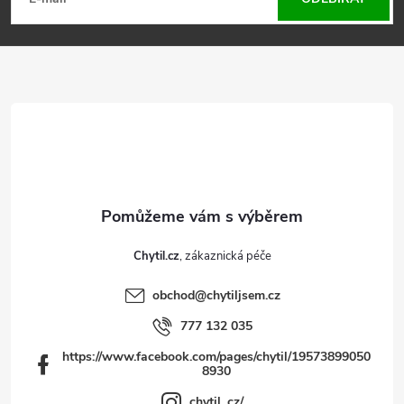
á
p
a
t
í
Chytil.cz
obchod
@
chytiljsem.cz
777 132 035
https://www.facebook.com/pages/chytil/19573899050
8930
chytil_cz/