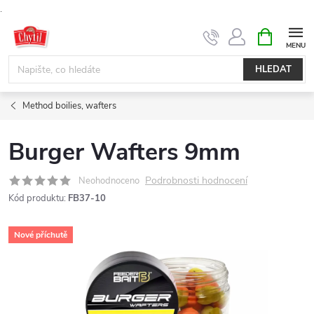
.
Přejít
NÁKUPNÍ
KOŠÍK
na
obsah
HLEDAT
Method boilies, wafters
Burger Wafters 9mm
Podrobnosti hodnocení
Neohodnoceno
Kód produktu:
FB37-10
Nové příchutě