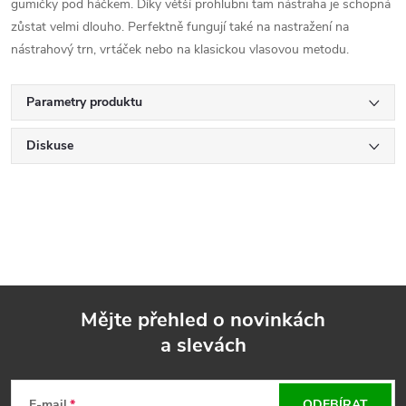
gumičky pod háčkem. Díky větší prohlubni tam nástraha je schopná
zůstat velmi dlouho. Perfektně fungují také na nastražení na
nástrahový trn, vrtáček nebo na klasickou vlasovou metodu.
Parametry produktu
Diskuse
Mějte přehled o novinkách
a slevách
Z
E-mail
ODEBÍRAT