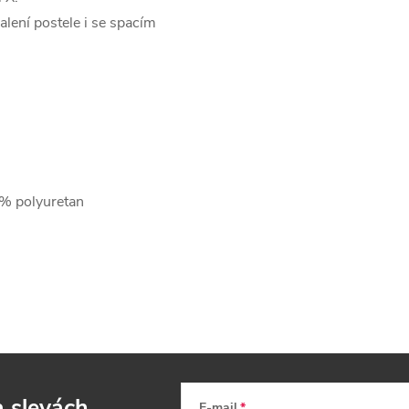
ení postele i se spacím
0% polyuretan
a slevách
E-mail