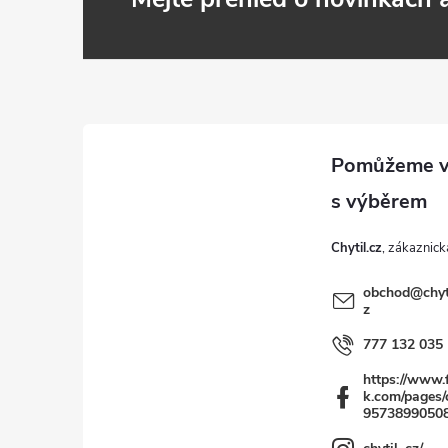
Z
á
p
a
t
Chytil.cz
í
obchod
@
chyt
z
777 132 035
https://www.
k.com/pages/c
9573899050