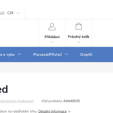
ám
CZK
Zpracování osobních údajů
GPSR
NÁKUPNÍ
KOŠÍK
Prázdný košík
Přihlášení
e o rybu
Plavaná/Přívlač
Doplňky a vychyt
ed
odrobnosti hodnocení
Kód produktu:
A0440035
ýkon na rybářském trhu.
Detailní informace