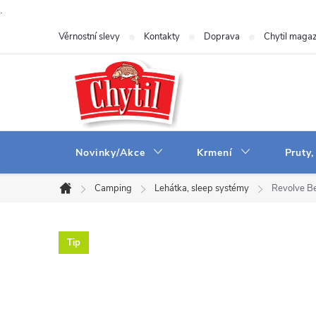
.
Přejít
Věrnostní slevy
Kontakty
Doprava
Chytil magaz
na
obsah
Novinky/Akce
Krmení
Pruty,
Camping
Lehátka, sleep systémy
Revolve B
Domů
Tip