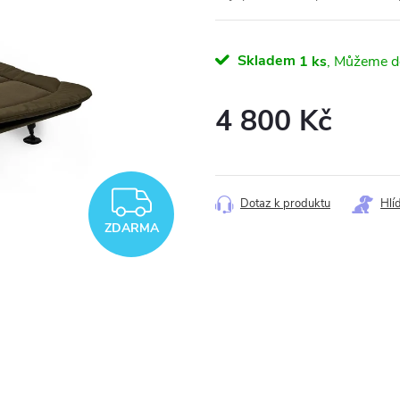
Skladem
1 ks
4 800 Kč
Měrná
cena:
ZDARMA
Dotaz k produktu
Hlí
ZDARMA