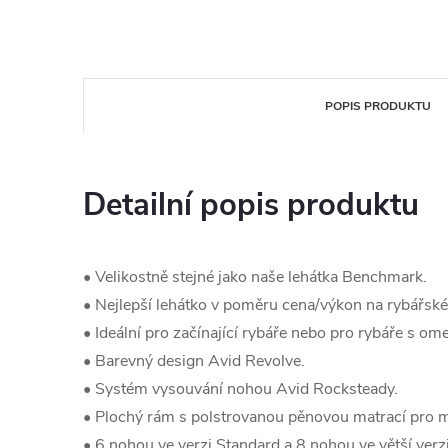
POPIS PRODUKTU
Detailní popis produktu
• Velikostně stejné jako naše lehátka Benchmark.
• Nejlepší lehátko v poměru cena/výkon na rybářské
• Ideální pro začínající rybáře nebo pro rybáře s 
• Barevný design Avid Revolve.
• Systém vysouvání nohou Avid Rocksteady.
• Plochý rám s polstrovanou pěnovou matrací pro m
• 6 nohou ve verzi Standard a 8 nohou ve větší verzi