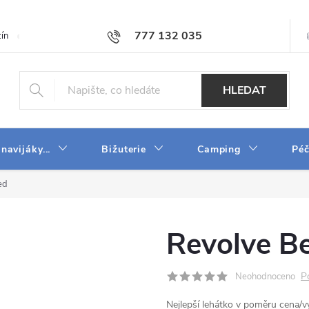
777 132 035
ín
O firmě
Obchodní podmínky
Velkoobchod
Napište n
HLEDAT
 navijáky...
Bižuterie
Camping
Péč
ed
Revolve B
P
Neohodnoceno
Nejlepší lehátko v poměru cena/v