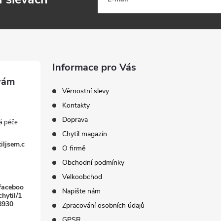
Informace pro Vás
Věrnostní slevy
Kontakty
Doprava
Chytil magazín
iljsem.c
O firmě
Obchodní podmínky
Velkoobchod
faceboo
Napište nám
hytil/1
8930
Zpracování osobních údajů
GPSR