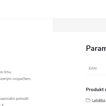
Param
EAN
:
m trhu.
omezeným rozpočtem.
Produkt n
aximální pohodlí.
Lehátka
 X.