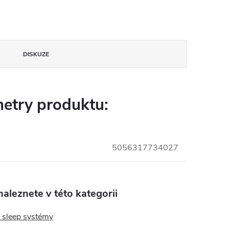
DISKUZE
etry produktu:
5056317734027
aleznete v této kategorii
, sleep systémy