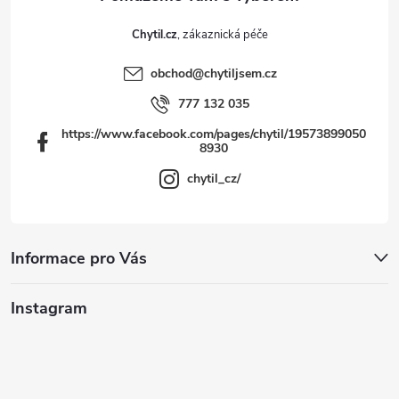
Chytil.cz
obchod
@
chytiljsem.cz
777 132 035
https://www.facebook.com/pages/chytil/19573899050
8930
chytil_cz/
Informace pro Vás
Instagram