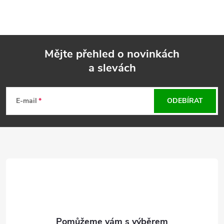
Mějte přehled o novinkách
a slevách
Z
á
E-mail
ODEBÍRAT
p
a
t
í