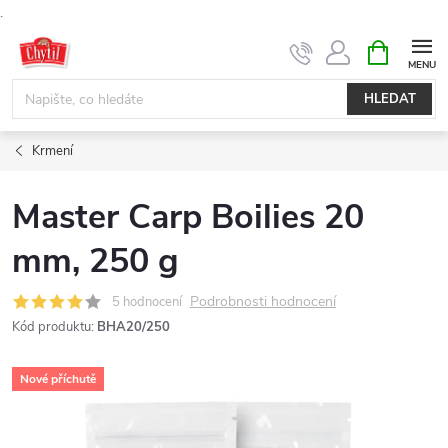
.
Přejít
NÁKUPNÍ
KOŠÍK
na
obsah
HLEDAT
Krmení
Master Carp Boilies 20
mm, 250 g
Podrobnosti hodnocení
5 hodnocení
Kód produktu:
BHA20/250
Nové příchutě