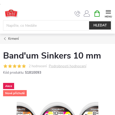
.
Přejít
NÁKUPNÍ
KOŠÍK
na
obsah
HLEDAT
Krmení
Band'um Sinkers 10 mm
Podrobnosti hodnocení
2 hodnocení
Kód produktu:
S1810093
Akce
Nové příchutě