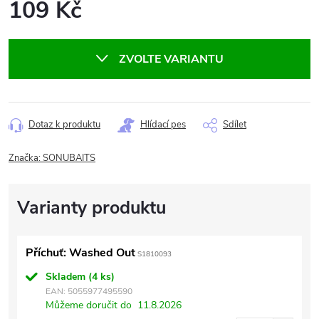
109 Kč
Měrná
cena:
ZVOLTE VARIANTU
Dotaz k produktu
Hlídací pes
Sdílet
Značka:
SONUBAITS
Příchuť: Washed Out
S1810093
Skladem
(4 ks)
EAN:
5055977495590
Můžeme doručit do
11.8.2026