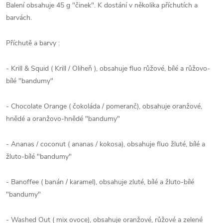
Balení obsahuje 45 g "činek". K dostání v několika příchutích a
barvách.
Příchutě a barvy :
- Krill & Squid ( Krill / Oliheň ), obsahuje fluo růžové, bílé a růžovo-
bílé "bandumy"
- Chocolate Orange ( čokoláda / pomeranč), obsahuje oranžové,
hnědé a oranžovo-hnědé "bandumy"
- Ananas / coconut ( ananas / kokosa), obsahuje fluo žluté, bílé a
žluto-bílé "bandumy"
- Banoffee ( banán / karamel), obsahuje zluté, bílé a žluto-bílé
"bandumy"
- Washed Out ( mix ovoce), obsahuje oranžové, růžové a zelené