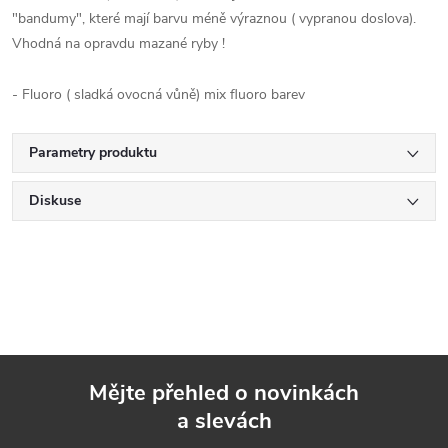
"bandumy", které mají barvu méně výraznou ( vypranou doslova).
Vhodná na opravdu mazané ryby !
- Fluoro ( sladká ovocná vůně) mix fluoro barev
Parametry produktu
Diskuse
Mějte přehled o novinkách
a slevách
Z