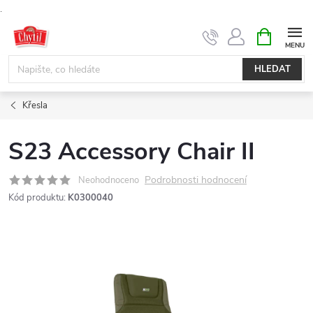
.
Přejít
NÁKUPNÍ
KOŠÍK
na
obsah
HLEDAT
Křesla
S23 Accessory Chair II
Podrobnosti hodnocení
Neohodnoceno
Kód produktu:
K0300040