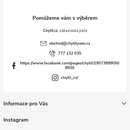
í
Chytil.cz
obchod
@
chytiljsem.cz
777 132 035
https://www.facebook.com/pages/chytil/19573899050
8930
chytil_cz/
Informace pro Vás
Instagram