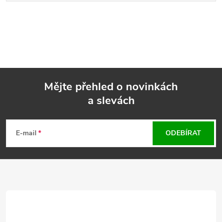
Mějte přehled o novinkách
a slevách
Z
á
E-mail
ODEBÍRAT
p
a
t