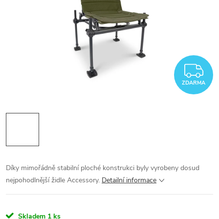
Z
ZDARMA
Díky mimořádně stabilní ploché konstrukci byly vyrobeny dosud
nejpohodlnější židle Accessory.
Detailní informace
Skladem
1 ks