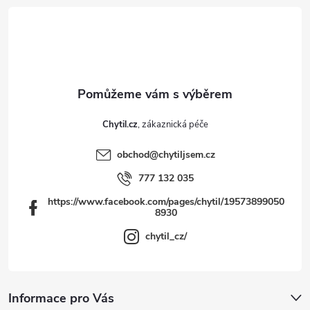
t
í
Chytil.cz
obchod
@
chytiljsem.cz
777 132 035
https://www.facebook.com/pages/chytil/19573899050
8930
chytil_cz/
Informace pro Vás