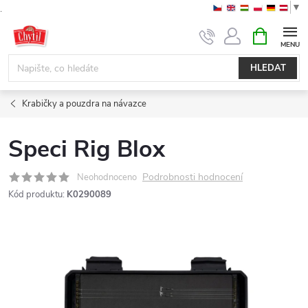
▼
.
Přejít
NÁKUPNÍ
KOŠÍK
na
obsah
HLEDAT
Krabičky a pouzdra na návazce
Speci Rig Blox
Podrobnosti hodnocení
Neohodnoceno
Kód produktu:
K0290089