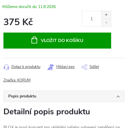
11.8.2026
375 Kč
Měrná
cena:
VLOŽIT DO KOŠÍKU
Dotaz k produktu
Hlídací pes
Sdílet
Značka:
KORUM
Popis produktu
Detailní popis produktu
BLOX je nový koncept pro ukládání vašeho vybavení zaměřený na