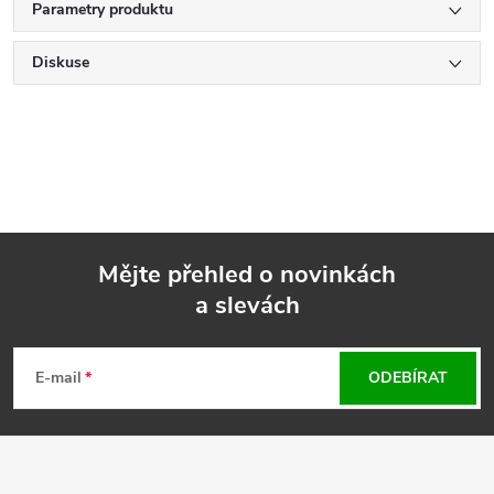
Parametry produktu
Diskuse
Mějte přehled o novinkách
a slevách
Z
á
E-mail
ODEBÍRAT
p
a