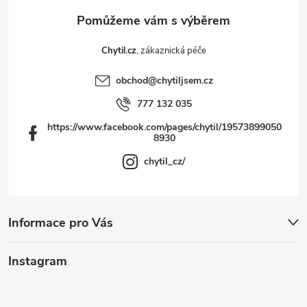
Chytil.cz
obchod
@
chytiljsem.cz
777 132 035
https://www.facebook.com/pages/chytil/19573899050
8930
chytil_cz/
Informace pro Vás
Instagram