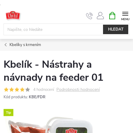
.
Přejít
NÁKUPNÍ
KOŠÍK
na
obsah
HLEDAT
Kbelíky s krmením
Kbelík - Nástrahy a
návnady na feeder 01
Podrobnosti hodnocení
4 hodnocení
Kód produktu:
KBE/FDR
Tip