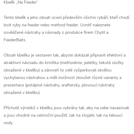
Kbelík „Na Feeder“
Tento kbelík a jeho obsah ocení především všichni rybáři, kteří chodí
lovit ryby na feeder nebo method feeder. Uvnitř naleznete
osvědčené nástrahy a návnady z produkce firem Chytil a
FeederBaits.
Obsah kbelíku je sestaven tak, abyste dokázali připravit efektivní a
atraktivní návnadu do krmítka (methodmix, peletky, tekuté složky
obsažené v kbelíku) a zároveň to celé vyšperkovali skvělou
vychytanou nástrahou a měli možnost zkoušet různé varianty a
prezentace (potápivé nástrahy, waftersky, plovoucí nástrahy
obsažené v kbelíku).
Příchutě výrobků v kbelíku jsou vybrány tak, aby na sebe navazovali
a jsou vhodné na celoroční použití. Jak na stojaté, tak na tekoucí
vody.