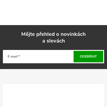
Mějte přehled o novinkách
a slevách
Z
á
E-mail
ODEBÍRAT
p
a
t
í