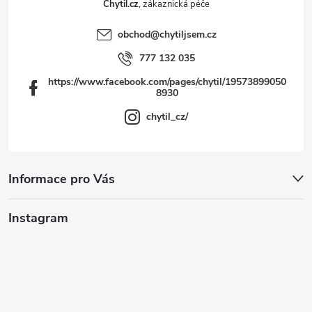
Chytil.cz
obchod
@
chytiljsem.cz
777 132 035
https://www.facebook.com/pages/chytil/19573899050
8930
chytil_cz/
Informace pro Vás
Instagram