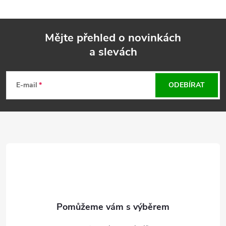
Mějte přehled o novinkách
a slevách
Z
á
E-mail
ODEBÍRAT
p
a
t
í