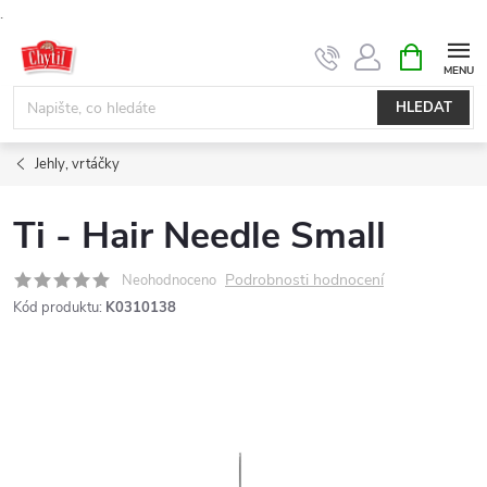
.
Přejít
NÁKUPNÍ
KOŠÍK
na
obsah
HLEDAT
Jehly, vrtáčky
Ti - Hair Needle Small
Podrobnosti hodnocení
Neohodnoceno
Kód produktu:
K0310138