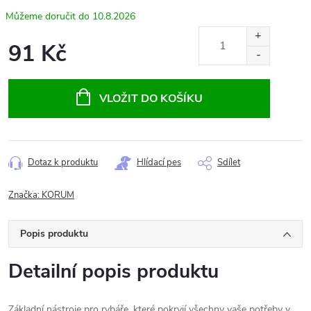
10.8.2026
91 Kč
Měrná
cena:
VLOŽIT DO KOŠÍKU
Dotaz k produktu
Hlídací pes
Sdílet
Značka:
KORUM
Popis produktu
Detailní popis produktu
Základní nástroje pro rybáře, které pokryjí všechny vaše potřeby v