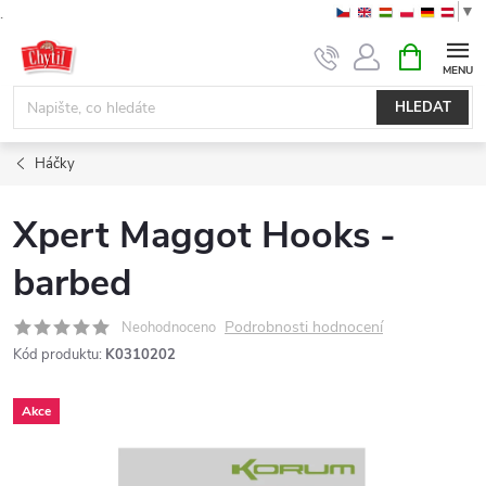
▼
.
Přejít
NÁKUPNÍ
KOŠÍK
na
obsah
HLEDAT
Háčky
Xpert Maggot Hooks -
barbed
Podrobnosti hodnocení
Neohodnoceno
Kód produktu:
K0310202
Akce