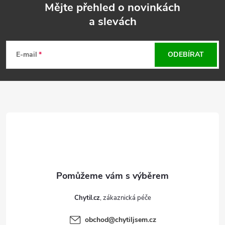
Mějte přehled o novinkách
a slevách
Z
á
E-mail
ODEBÍRAT
p
a
t
í
Chytil.cz
obchod
@
chytiljsem.cz