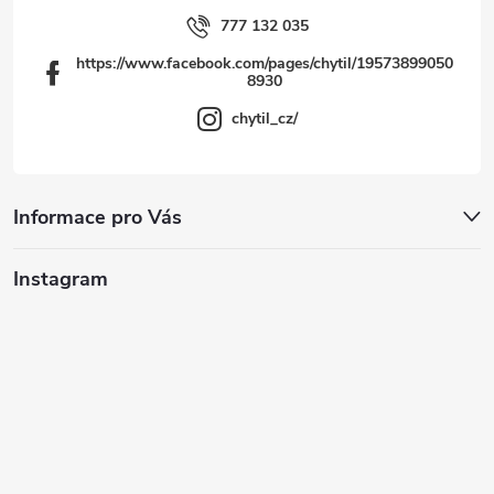
777 132 035
https://www.facebook.com/pages/chytil/19573899050
8930
chytil_cz/
Informace pro Vás
Instagram