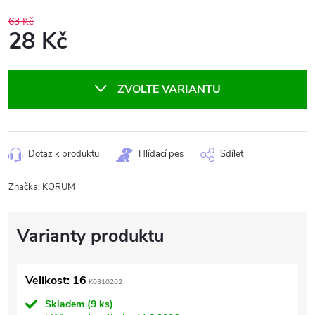
63 Kč
28 Kč
Měrná
cena:
ZVOLTE VARIANTU
Dotaz k produktu
Hlídací pes
Sdílet
Značka:
KORUM
Velikost: 16
K0310202
Skladem
(9 ks)