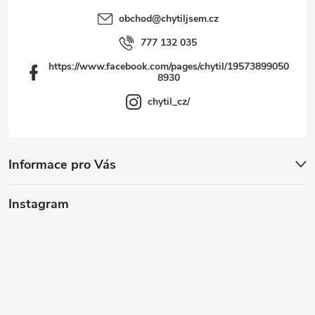
obchod
@
chytiljsem.cz
777 132 035
https://www.facebook.com/pages/chytil/19573899050
8930
chytil_cz/
Informace pro Vás
Instagram