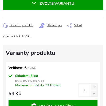
ZVOLTE VARIANTU
Dotaz k produktu
Hlídací pes
Sdílet
Značka:
CRALUSSO
Velikost: 6
2447-6
Skladem
(5 ks)
EAN:
5996495017768
Můžeme doručit do
11.8.2026
54 Kč