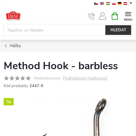
▼
.
Přejít
NÁKUPNÍ
KOŠÍK
na
obsah
HLEDAT
Háčky
Method Hook - barbless
Podrobnosti hodnocení
Neohodnoceno
Kód produktu:
2447-6
Tip