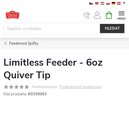
▼
.
Přejít
NÁKUPNÍ
KOŠÍK
na
obsah
HLEDAT
Feederové špičky
Limitless Feeder - 6oz
Quiver Tip
Podrobnosti hodnocení
Neohodnoceno
Kód produktu:
K0330063