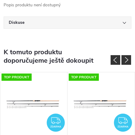
Popis produktu není dostupný
Diskuse
K tomuto produktu
doporučujeme ještě dokoupit
TOP PRODUKT
TOP PRODUKT
ZDARMA
Z
ZDARMA
ZDARMA