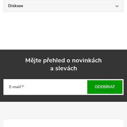
Diskuse
Mějte přehled o novinkách
a slevách
Z
á
E-mail
ODEBÍRAT
p
a