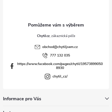
t
í
Chytil.cz
obchod
@
chytiljsem.cz
777 132 035
https://www.facebook.com/pages/chytil/19573899050
8930
chytil_cz/
Informace pro Vás