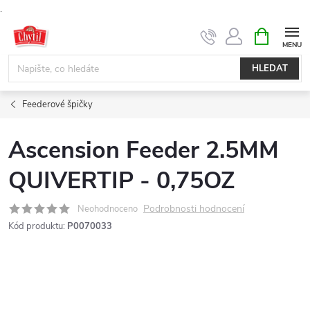
.
Přejít
NÁKUPNÍ
KOŠÍK
na
obsah
HLEDAT
Feederové špičky
Ascension Feeder 2.5MM
QUIVERTIP - 0,75OZ
Podrobnosti hodnocení
Neohodnoceno
Kód produktu:
P0070033