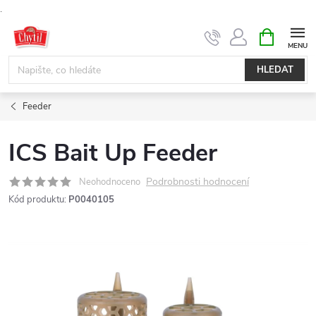
.
Přejít
NÁKUPNÍ
KOŠÍK
na
obsah
HLEDAT
Feeder
ICS Bait Up Feeder
Podrobnosti hodnocení
Neohodnoceno
Kód produktu:
P0040105