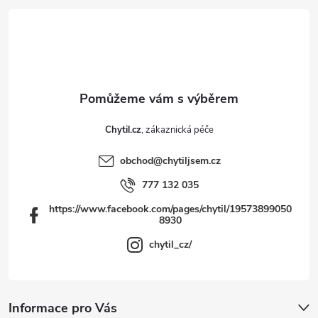
t
í
Chytil.cz
obchod
@
chytiljsem.cz
777 132 035
https://www.facebook.com/pages/chytil/19573899050
8930
chytil_cz/
Informace pro Vás