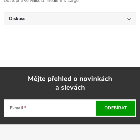
Dostupné ve velikosti Medium & Large
Diskuse
Mějte přehled o novinkách
a slevách
Z
á
E-mail
ODEBÍRAT
p
a