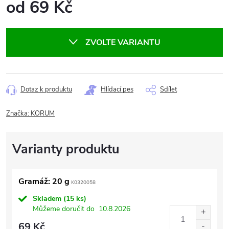
od
69 Kč
Měrná
cena:
ZVOLTE VARIANTU
Dotaz k produktu
Hlídací pes
Sdílet
Značka:
KORUM
Gramáž: 20 g
K0320058
Skladem
(15 ks)
Můžeme doručit do
10.8.2026
69 Kč