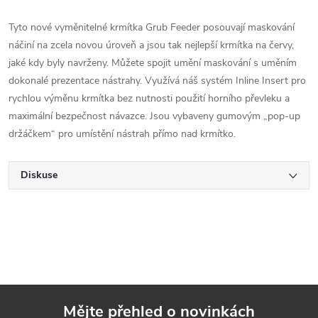
Tyto nové vyměnitelné krmítka Grub Feeder posouvají maskování
náčiní na zcela novou úroveň a jsou tak nejlepší krmítka na červy,
jaké kdy byly navrženy. Můžete spojit umění maskování s uměním
dokonalé prezentace nástrahy. Využívá náš systém Inline Insert pro
rychlou výměnu krmítka bez nutnosti použití horního převleku a
maximální bezpečnost návazce. Jsou vybaveny gumovým „pop-up
držáčkem“ pro umístění nástrah přímo nad krmítko.
Diskuse
Mějte přehled o novinkách