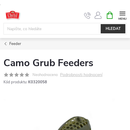
.
Přejít
NÁKUPNÍ
KOŠÍK
na
obsah
HLEDAT
Feeder
Camo Grub Feeders
Podrobnosti hodnocení
Neohodnoceno
Kód produktu:
K0320058