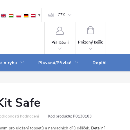
ám
Zpracování osobních údajů
CZK
GPSR
▼
NÁKUPNÍ
KOŠÍK
Prázdný košík
Přihlášení
e o rybu
Plavaná/Přívlač
Doplňky a vychyt
it Safe
odrobnosti hodnocení
Kód produktu:
P0130103
ním pro uložení topsetů a náhradních dílů děliček.
Detailní