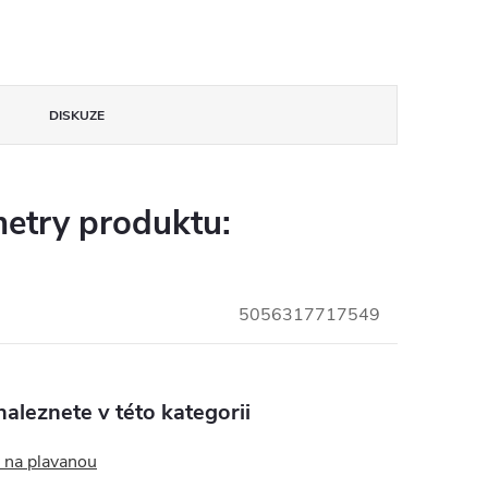
DISKUZE
etry produktu:
5056317717549
aleznete v této kategorii
 na plavanou