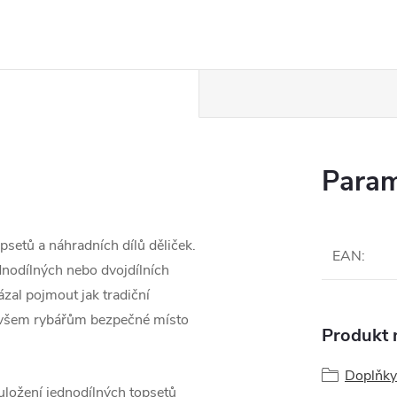
Param
psetů a náhradních dílů děliček.
EAN
:
dnodílných nebo dvojdílních
ázal pojmout jak tradiční
tl všem rybářům bezpečné místo
Produkt n
Doplňky
ložení jednodílných topsetů