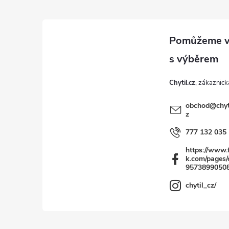
p
a
t
Chytil.cz
í
obchod
@
chyt
z
777 132 035
https://www.
k.com/pages/c
9573899050
chytil_cz/