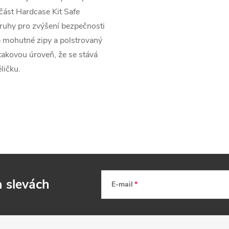
část Hardcase Kit Safe
ruhy pro zvýšení bezpečnosti
vé mohutné zipy a polstrovaný
takovou úroveň, že se stává
ličku.
a slevách
E-mail