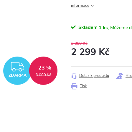
informace
Skladem
1 ks
3 000 Kč
2 299 Kč
Měrná
ZDARMA
–23 %
cena:
ZDARMA
3 000 Kč
Dotaz k produktu
Hlí
Tisk