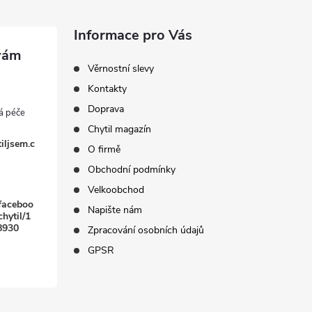
Informace pro Vás
Věrnostní slevy
Kontakty
Doprava
Chytil magazín
iljsem.c
O firmě
Obchodní podmínky
Velkoobchod
faceboo
Napište nám
hytil/1
8930
Zpracování osobních údajů
GPSR