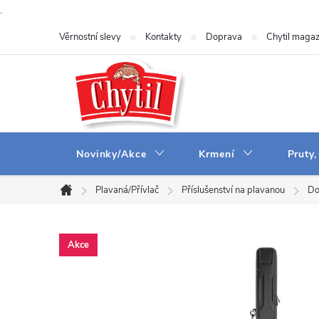
.
Přejít
Věrnostní slevy
Kontakty
Doprava
Chytil magaz
na
obsah
Novinky/Akce
Krmení
Pruty,
Plavaná/Přívlač
Příslušenství na plavanou
Do
Domů
Akce