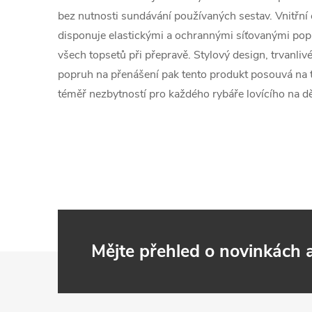
bez nutnosti sundávání používaných sestav. Vnitřní 
disponuje elastickými a ochrannými síťovanými pop
všech topsetů při přepravě. Stylový design, trvanli
popruh na přenášení pak tento produkt posouvá na 
téměř nezbytností pro každého rybáře lovícího na dě
Mějte přehled o novinkách
Z
á