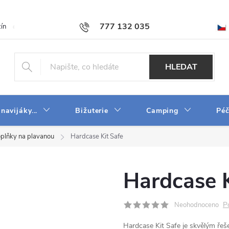
777 132 035
ín
O firmě
Obchodní podmínky
Velkoobchod
Napište n
HLEDAT
 navijáky...
Bižuterie
Camping
Péč
plňky na plavanou
Hardcase Kit Safe
Hardcase K
P
Neohodnoceno
Hardcase Kit Safe je skvělým řeše