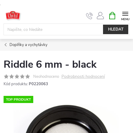
.
Přejít
NÁKUPNÍ
KOŠÍK
na
obsah
HLEDAT
Doplňky a vychytávky
Riddle 6 mm - black
Podrobnosti hodnocení
Neohodnoceno
Kód produktu:
P0220063
TOP PRODUKT