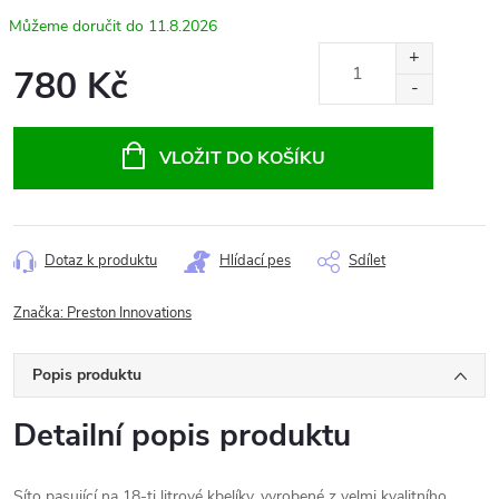
11.8.2026
780 Kč
Měrná
cena:
VLOŽIT DO KOŠÍKU
Dotaz k produktu
Hlídací pes
Sdílet
Značka:
Preston Innovations
Popis produktu
Detailní popis produktu
Síto pasující na 18-ti litrové kbelíky, vyrobené z velmi kvalitního