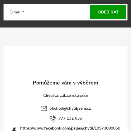
á
E-mail
ODEBÍRAT
p
a
t
í
Chytil.cz
obchod
@
chytiljsem.cz
777 132 035
https://www.facebook.com/pages/chytil/19573899050