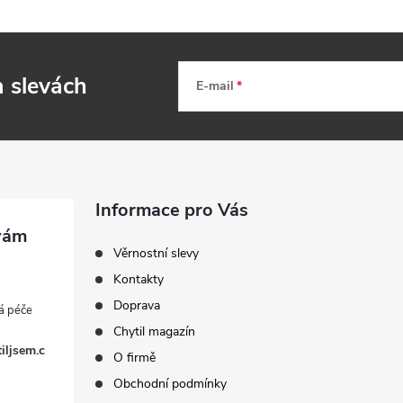
a slevách
E-mail
Informace pro Vás
Věrnostní slevy
Kontakty
Doprava
Chytil magazín
iljsem.c
O firmě
Obchodní podmínky