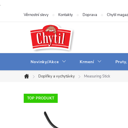
.
Přejít
Věrnostní slevy
Kontakty
Doprava
Chytil magaz
na
obsah
Novinky/Akce
Krmení
Pruty,
Doplňky a vychytávky
Measuring Stick
Domů
TOP PRODUKT