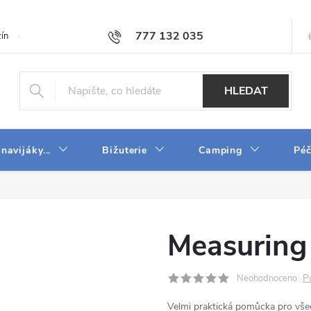
777 132 035
ín
O firmě
Obchodní podmínky
Velkoobchod
Napište n
HLEDAT
 navijáky...
Bižuterie
Camping
Péč
Measuring 
P
Neohodnoceno
Velmi praktická pomůcka pro všec