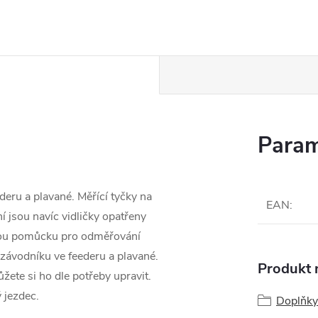
Param
eru a plavané. Měřící tyčky na
EAN
:
í jsou navíc vidličky opatřeny
ělou pomůcku pro odměřování
 závodníku ve feederu a plavané.
Produkt n
ete si ho dle potřeby upravit.
 jezdec.
Doplňky