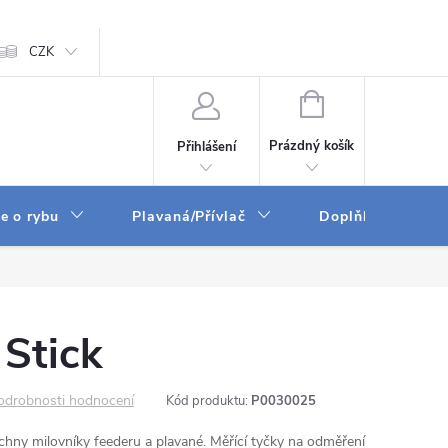
ám
CZK
Zpracování osobních údajů
GPSR
NÁKUPNÍ
KOŠÍK
Prázdný košík
Přihlášení
e o rybu
Plavaná/Přívlač
Doplňky a vychyt
Stick
odrobnosti hodnocení
Kód produktu:
P0030025
hny milovníky feederu a plavané. Měřící tyčky na odměření