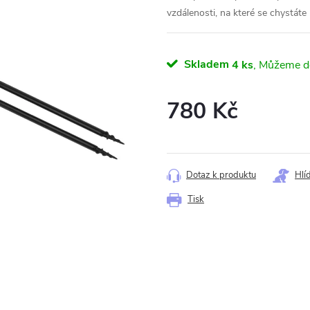
vzdálenosti, na které se chystáte 
Skladem
4 ks
780 Kč
Měrná
cena:
Dotaz k produktu
Hlí
Tisk