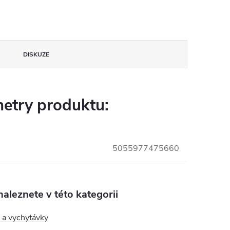
DISKUZE
etry produktu:
5055977475660
aleznete v této kategorii
 a vychytávky