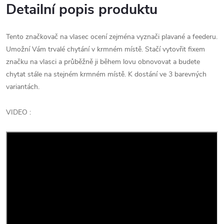
Detailní popis produktu
Tento značkovač na vlasec ocení zejména vyznači plavané a feederu.
Umožní Vám trvalé chytání v krmném místě. Stačí vytovřit fixem
značku na vlasci a průběžně ji během lovu obnovovat a budete
chytat stále na stejném krmném místě. K dostání ve 3 barevných
variantách.
VIDEO :