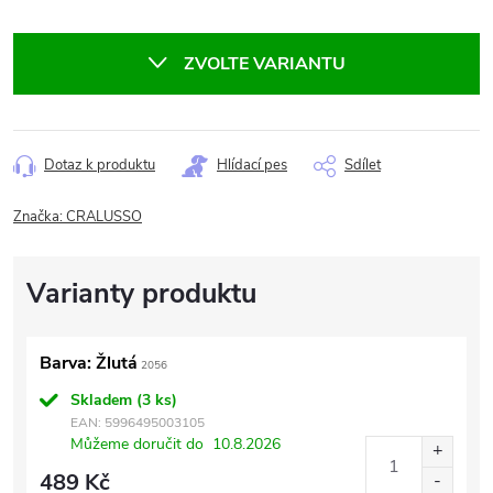
Měrná
cena:
ZVOLTE VARIANTU
Dotaz k produktu
Hlídací pes
Sdílet
Značka:
CRALUSSO
Barva: Žlutá
2056
Skladem
(3 ks)
EAN:
5996495003105
Můžeme doručit do
10.8.2026
489 Kč