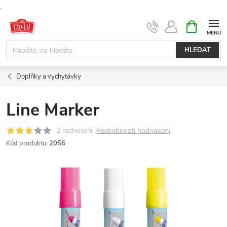
.
Přejít
NÁKUPNÍ
KOŠÍK
na
obsah
HLEDAT
Doplňky a vychytávky
Line Marker
Podrobnosti hodnocení
2 hodnocení
Kód produktu:
2056