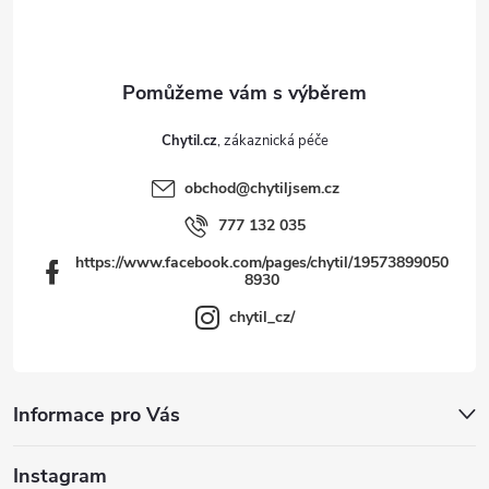
í
Chytil.cz
obchod
@
chytiljsem.cz
777 132 035
https://www.facebook.com/pages/chytil/19573899050
8930
chytil_cz/
Informace pro Vás
Instagram