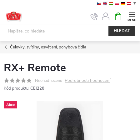
▼
.
Přejít
NÁKUPNÍ
KOŠÍK
na
obsah
HLEDAT
Čelovky, svítilny, osvětlení, pohybová čidla
RX+ Remote
Podrobnosti hodnocení
Neohodnoceno
Kód produktu:
CEI220
Akce