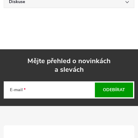
Diskuse
Mějte přehled o novinkách
a slevách
Z
á
E-mail
ODEBÍRAT
p
a
t