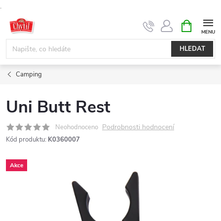
.
Přejít
NÁKUPNÍ
KOŠÍK
na
obsah
HLEDAT
Camping
Uni Butt Rest
Podrobnosti hodnocení
Neohodnoceno
Kód produktu:
K0360007
Akce