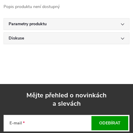
Popis produktu není dostupný
Parametry produktu
Diskuse
Mějte přehled o novinkách
a slevách
Z
á
E-mail
ODEBÍRAT