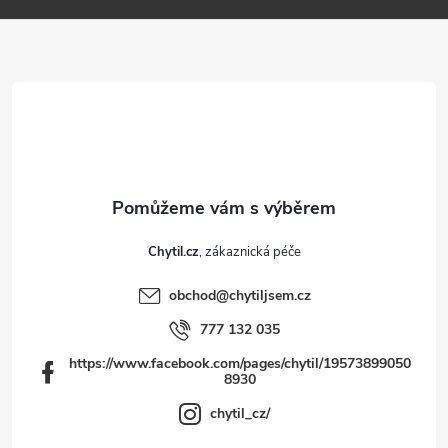
p
a
t
í
Chytil.cz
obchod
@
chytiljsem.cz
777 132 035
https://www.facebook.com/pages/chytil/19573899050
8930
chytil_cz/